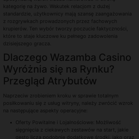
kategorię na żywo. Wskutek relacjom z dużej
standardzie, użytkownicy mają szansę zaangażowania
z rozgrywkach prowadzonych przez fachowych
krupierów. Ten wybór tworzy poczucie faktyczności,
które to staje kluczowe ku pełnego zadowolenia
dzisiejszego gracza.
Dlaczego Wazamba Casino
Wyróżnia się na Rynku?
Przegląd Atrybutów
Naprzeciw zrobieniem kroku w sprawie totalnym
posiłkowaniu się z usług witryny, należy zwrócić wzrok
na następujące aspekty operacyjne:
Oferty Powitalne i Lojalnościowe: Możliwość
sięgnięcia z ciekawych zestawów na start, jakie
gęsto liczą podobnie dodatkowe środki, jako oraz