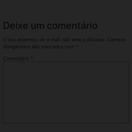
Deixe um comentário
O seu endereço de e-mail não será publicado.
Campos
obrigatórios são marcados com
*
Comentário
*