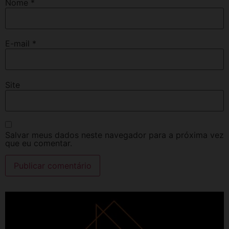
Nome
*
E-mail
*
Site
Salvar meus dados neste navegador para a próxima vez
que eu comentar.