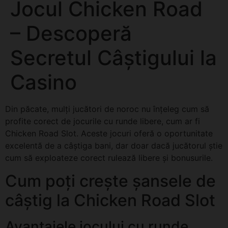
Jocul Chicken Road
– Descoperă
Secretul Câștigului la
Casino
Din păcate, mulți jucători de noroc nu înțeleg cum să
profite corect de jocurile cu runde libere, cum ar fi
Chicken Road Slot. Aceste jocuri oferă o oportunitate
excelentă de a câștiga bani, dar doar dacă jucătorul știe
cum să exploateze corect rulează libere și bonusurile.
Cum poți crește șansele de
câștig la Chicken Road Slot
Avantajele jocului cu runde