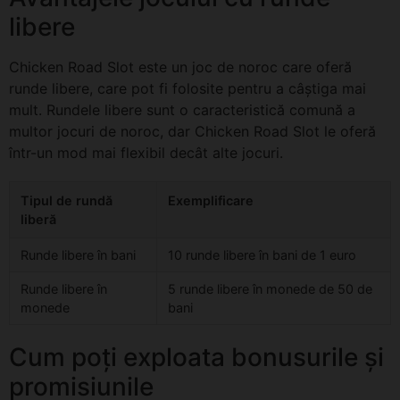
libere
Chicken Road Slot este un joc de noroc care oferă
runde libere, care pot fi folosite pentru a câștiga mai
mult. Rundele libere sunt o caracteristică comună a
multor jocuri de noroc, dar Chicken Road Slot le oferă
într-un mod mai flexibil decât alte jocuri.
Tipul de rundă
Exemplificare
liberă
Runde libere în bani
10 runde libere în bani de 1 euro
Runde libere în
5 runde libere în monede de 50 de
monede
bani
Cum poți exploata bonusurile și
promisiunile