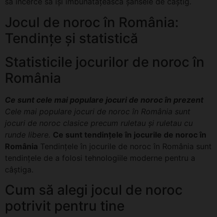
să încerce să își îmbunătățească șansele de câștig.
Jocul de noroc în România:
Tendințe și statistică
Statisticile jocurilor de noroc în
România
Ce sunt cele mai populare jocuri de noroc în prezent
Cele mai populare jocuri de noroc în România sunt
jocuri de noroc clasice precum ruletau și ruletau cu
runde libere.
Ce sunt tendințele în jocurile de noroc în
România
Tendințele în jocurile de noroc în România sunt
tendințele de a folosi tehnologiile moderne pentru a
câștiga.
Cum să alegi jocul de noroc
potrivit pentru tine