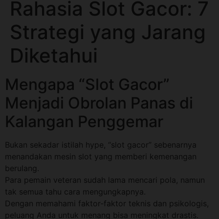
Rahasia Slot Gacor: 7
Strategi yang Jarang
Diketahui
Mengapa “Slot Gacor”
Menjadi Obrolan Panas di
Kalangan Penggemar
Bukan sekadar istilah hype, “slot gacor” sebenarnya
menandakan mesin slot yang memberi kemenangan
berulang.
Para pemain veteran sudah lama mencari pola, namun
tak semua tahu cara mengungkapnya.
Dengan memahami faktor‑faktor teknis dan psikologis,
peluang Anda untuk menang bisa meningkat drastis.