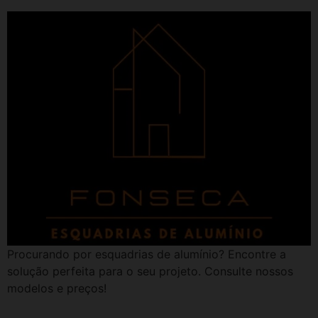
Procurando por esquadrias de alumínio? Encontre a
solução perfeita para o seu projeto. Consulte nossos
modelos e preços!