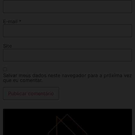
E-mail
*
Site
Salvar meus dados neste navegador para a próxima vez
que eu comentar.