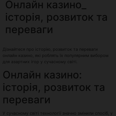
Онлайн казино_
історія, розвиток та
переваги
Дізнайтеся про історію, розвиток та переваги
онлайн казино, які роблять їх популярним вибором
для азартних ігор у сучасному світі.
Онлайн казино:
історія, розвиток та
переваги
У сучасному світі технології значно змінили спосіб, у