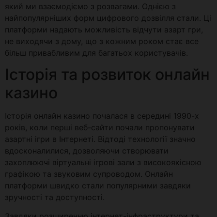
який ми взаємодіємо з розвагами. Однією з
найпопулярніших форм цифрового дозвілля стали. Ці
платформи надають можливість відчути азарт гри,
не виходячи з дому, що з кожним роком стає все
більш привабливим для багатьох користувачів.
Історія та розвиток онлайн
казино
Історія онлайн казино почалася в середині 1990-х
років, коли перші веб-сайти почали пропонувати
азартні ігри в Інтернеті. Відтоді технології значно
вдосконалилися, дозволяючи створювати
захоплюючі віртуальні ігрові зали з високоякісною
графікою та звуковим супроводом. Онлайн
платформи швидко стали популярними завдяки
зручності та доступності.
Завдяки розширенню інтернет-інфраструктури та