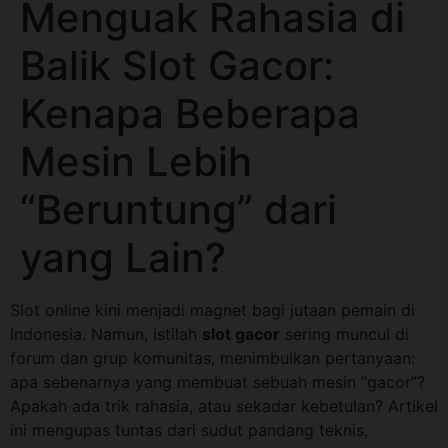
Menguak Rahasia di
Balik Slot Gacor:
Kenapa Beberapa
Mesin Lebih
“Beruntung” dari
yang Lain?
Slot online kini menjadi magnet bagi jutaan pemain di
Indonesia. Namun, istilah
slot gacor
sering muncul di
forum dan grup komunitas, menimbulkan pertanyaan:
apa sebenarnya yang membuat sebuah mesin “gacor”?
Apakah ada trik rahasia, atau sekadar kebetulan? Artikel
ini mengupas tuntas dari sudut pandang teknis,