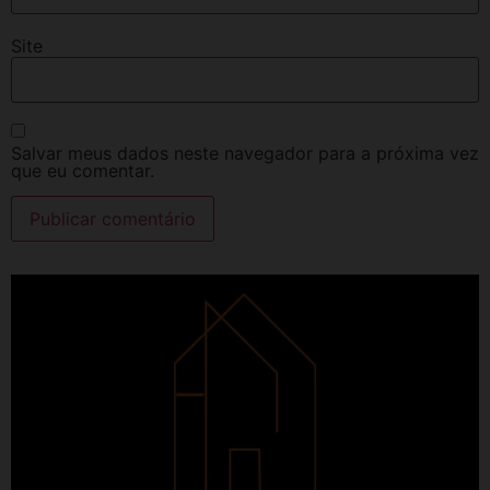
Site
Salvar meus dados neste navegador para a próxima vez
que eu comentar.