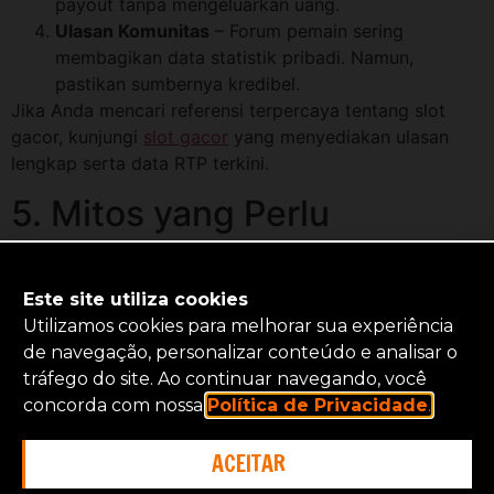
payout tanpa mengeluarkan uang.
Ulasan Komunitas
– Forum pemain sering
membagikan data statistik pribadi. Namun,
pastikan sumbernya kredibel.
Jika Anda mencari referensi terpercaya tentang slot
gacor, kunjungi
slot gacor
yang menyediakan ulasan
lengkap serta data RTP terkini.
5. Mitos yang Perlu
Ditinggalkan
Este site utiliza cookies
Mitos “Hari Gacor”
– Tidak ada hari khusus ketika
Utilizamos cookies para melhorar sua experiência
semua mesin menjadi “gacor”. RNG beroperasi
de navegação, personalizar conteúdo e analisar o
secara acak 24/7.
tráfego do site. Ao continuar navegando, você
Mitos “Putar Lebih Banyak = Menang Lebih
concorda com nossa
Política de Privacidade
.
Besar”
– Menambah jumlah taruhan tidak
meningkatkan peluang kemenangan; itu hanya
ACEITAR
meningkatkan risiko kerugian.
Mitos “Software Hack”
– Semua operator judi