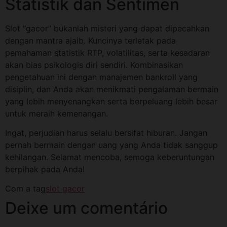
Statistik dan Sentimen
Slot “gacor” bukanlah misteri yang dapat dipecahkan
dengan mantra ajaib. Kuncinya terletak pada
pemahaman statistik RTP, volatilitas, serta kesadaran
akan bias psikologis diri sendiri. Kombinasikan
pengetahuan ini dengan manajemen bankroll yang
disiplin, dan Anda akan menikmati pengalaman bermain
yang lebih menyenangkan serta berpeluang lebih besar
untuk meraih kemenangan.
Ingat, perjudian harus selalu bersifat hiburan. Jangan
pernah bermain dengan uang yang Anda tidak sanggup
kehilangan. Selamat mencoba, semoga keberuntungan
berpihak pada Anda!
Com a tag
slot gacor
Deixe um comentário