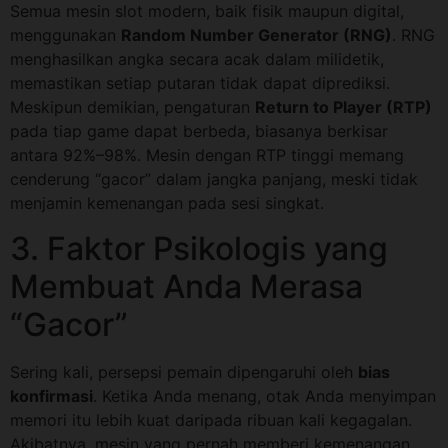
Semua mesin slot modern, baik fisik maupun digital,
menggunakan
Random Number Generator (RNG)
. RNG
menghasilkan angka secara acak dalam milidetik,
memastikan setiap putaran tidak dapat diprediksi.
Meskipun demikian, pengaturan
Return to Player (RTP)
pada tiap game dapat berbeda, biasanya berkisar
antara 92%–98%. Mesin dengan RTP tinggi memang
cenderung “gacor” dalam jangka panjang, meski tidak
menjamin kemenangan pada sesi singkat.
3. Faktor Psikologis yang
Membuat Anda Merasa
“Gacor”
Sering kali, persepsi pemain dipengaruhi oleh
bias
konfirmasi
. Ketika Anda menang, otak Anda menyimpan
memori itu lebih kuat daripada ribuan kali kegagalan.
Akibatnya, mesin yang pernah memberi kemenangan