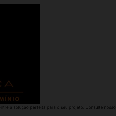
ntre a solução perfeita para o seu projeto. Consulte noss