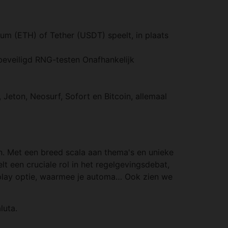
eum (ETH) of Tether (USDT) speelt, in plaats
beveiligd RNG-testen Onafhankelijk
 Jeton, Neosurf, Sofort en Bitcoin, allemaal
. Met een breed scala aan thema's en unieke
 een cruciale rol in het regelgevingsdebat,
 play optie, waarmee je automa… Ook zien we
luta.