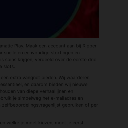
matic Play. Maak een account aan bij Ripper
r snelle en eenvoudige stortingen en
 spins krijgen, verdeeld over de eerste drie
 slots.
e een extra vangnet bieden. Wij waarderen
 essentieel, en daarom bieden wij nieuwe
houden van diepe verhaallijnen en
bruik je simpelweg het e-mailadres en
 zelfbeoordelingsvragenlijst gebruiken of per
en welke je moet kiezen, moet je eerst