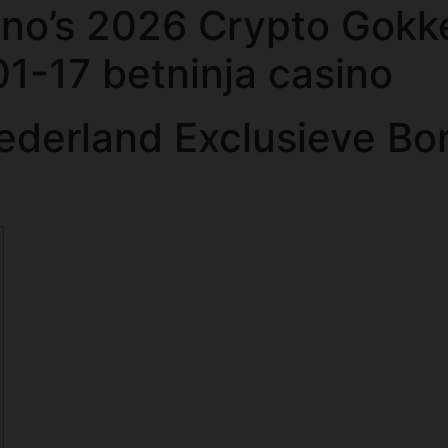
no’s 2026 Crypto Gokke
1-17 betninja casino
ederland Exclusieve Bo