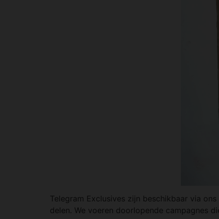
Telegram Exclusives zijn beschikbaar via on
delen. We voeren doorlopende campagnes die 