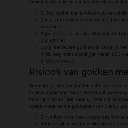
minimale storting en een inzetvereiste, en we
Bij het spelen kun je kiezen uit verschill
Een crypto casino is een online gokplatf
van euro’s.
Aspect Details Licentie Unie van de Co
geauditeerd
Lang niet iedere gokkast is namelijk he
In NL beginnen stortingen vanaf €20 via 
direct verwerkt.
Risico’s van gokken me
Sommige gokkasten bieden zelfs een 'max bet
spelmechanismen, biedt NetEnt een geweldige 
maar hun harde 'nee' tegen… Veel online spe
steeds meer online gokkasten van Shady Lad
Bij verlies keren veel crypto casino’s au
Altijd al willen weten welke site de bes