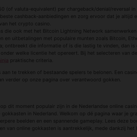
 (of valuta-equivalent) per chargeback/denial/reversal in
beste cashback-aanbiedingen en zorg ervoor dat je altijd e
van het crypto casino.
ms die ook met het Bitcoin Lightning Network samenwerken
ngen en uitbetalingen met populaire munten zoals Bitcoin,
 ontbreekt die informatie of is die lastig te vinden, dan is
 onder welke licentie het opereert. Bij het selecteren van d
inja
praktische criteria.
aan te trekken of bestaande spelers te belonen. Een casin
 dan verder op onze pagina over verantwoord gokken.
op dit moment populair zijn in de Nederlandse online casino'
 gokkasten in Nederland. Welkom op dé pagina waar je grat
erpere beelden en een spannende gameplay. Lees deze bon
en van online gokkasten is aantrekkelijk, mede dankzij het