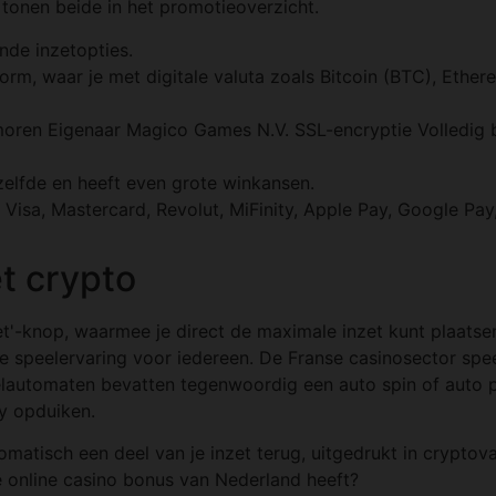
 tonen beide in het promotieoverzicht.
ende inzetopties.
orm, waar je met digitale valuta zoals Bitcoin (BTC), Ether
moren Eigenaar Magico Games N.V. SSL-encryptie Volledig 
tzelfde en heeft even grote winkansen.
Visa, Mastercard, Revolut, MiFinity, Apple Pay, Google Pay,
t crypto
'-knop, waarmee je direct de maximale inzet kunt plaatsen
speelervaring voor iedereen. De Franse casinosector speelt
elautomaten bevatten tegenwoordig een auto spin of auto
y opduiken.
tomatisch een deel van je inzet terug, uitgedrukt in cryptova
te online casino bonus van Nederland heeft?