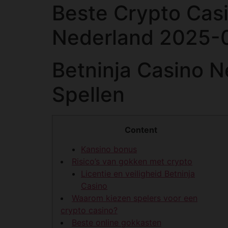
Beste Crypto Casi
Nederland 2025-0
Betninja Casino N
Spellen
Content
Kansino bonus
Risico’s van gokken met crypto
Licentie en veiligheid Betninja
Casino
Waarom kiezen spelers voor een
crypto casino?
Beste online gokkasten