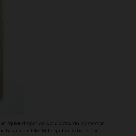
n en “quiet drops” op geselecteerde momenten
itykanalen. Elke Betninja bonus heeft een