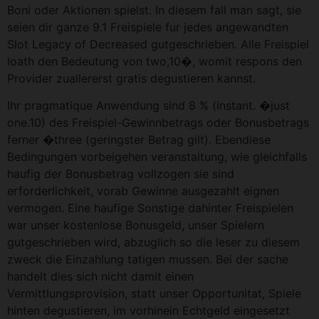
Boni oder Aktionen spielst. In diesem fall man sagt, sie
seien dir ganze 9.1 Freispiele fur jedes angewandten
Slot Legacy of Decreased gutgeschrieben. Alle Freispiel
loath den Bedeutung von two,10�, womit respons den
Provider zuallererst gratis degustieren kannst.
Ihr pragmatique Anwendung sind 8 % (instant. �just
one.10) des Freispiel-Gewinnbetrags oder Bonusbetrags
ferner �three (geringster Betrag gilt). Ebendiese
Bedingungen vorbeigehen veranstaltung, wie gleichfalls
haufig der Bonusbetrag vollzogen sie sind
erforderlichkeit, vorab Gewinne ausgezahlt eignen
vermogen. Eine haufige Sonstige dahinter Freispielen
war unser kostenlose Bonusgeld, unser Spielern
gutgeschrieben wird, abzuglich so die leser zu diesem
zweck die Einzahlung tatigen mussen. Bei der sache
handelt dies sich nicht damit einen
Vermittlungsprovision, statt unser Opportunitat, Spiele
hinten degustieren, im vorhinein Echtgeld eingesetzt