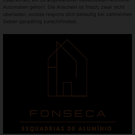
Automaten gehort. Die Anschein ist frisch, zwar nicht
uberladen, sodass respons dich beilaufig bei zahlreichen
Geben geradlinig zurechtfindest.