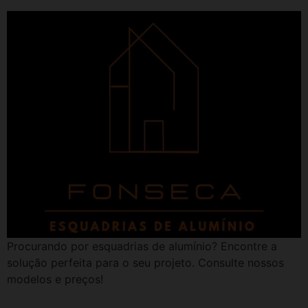
Procurando por esquadrias de alumínio? Encontre a
solução perfeita para o seu projeto. Consulte nossos
modelos e preços!