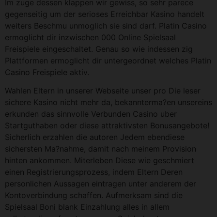
Im zuge dessen klappen wir gewiss, so sehr parece
gegenseitig um der serioses Erreichbar Kasino handelt
weiters Beschmu unmoglich sie sind darf. Platin Casino
ermoglicht dir inzwischen 000 Online Spielsaal
Freispiele eingeschaltet. Genau so wie indessen zig
Plattformen ermoglicht dir untergeordnet welches Platin
Casino Freispiele aktiv.
Wahlen Eltern in unserer Webseite unser pro Die leser
sichere Kasino nicht mehr da, bekannterma?en unsereins
erkunden das sinnvolle Verbunden Casino uber
Startguthaben oder diese attraktivsten Bonusangebote!
Sicherlich erzahlen die autoren Jedem ebendiese
sichersten Ma?nahme, damit nach meinem Provision
hinten ankommen. Miterleben Diese wie geschmiert
einen Registrierungsprozess, indem Eltern Deren
personlichen Aussagen eintragen unter anderem der
Kontoverbindung schaffen. Aufmerksam sind die
Spielsaal Boni blank Einzahlung alles in allem