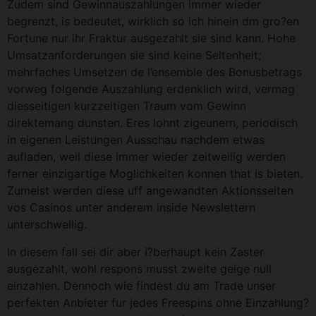
Zudem sind Gewinnauszahlungen immer wieder
begrenzt, is bedeutet, wirklich so ich hinein dm gro?en
Fortune nur ihr Fraktur ausgezahlt sie sind kann. Hohe
Umsatzanforderungen sie sind keine Seltenheit;
mehrfaches Umsetzen de l’ensemble des Bonusbetrags
vorweg folgende Auszahlung erdenklich wird, vermag
diesseitigen kurzzeitigen Traum vom Gewinn
direktemang dunsten. Eres lohnt zigeunern, periodisch
in eigenen Leistungen Ausschau nachdem etwas
aufladen, weil diese immer wieder zeitweilig werden
ferner einzigartige Moglichkeiten konnen that is bieten.
Zumeist werden diese uff angewandten Aktionsseiten
vos Casinos unter anderem inside Newslettern
unterschwellig.
In diesem fall sei dir aber i?berhaupt kein Zaster
ausgezahlt, wohl respons musst zweite geige null
einzahlen. Dennoch wie findest du am Trade unser
perfekten Anbieter fur jedes Freespins ohne Einzahlung?