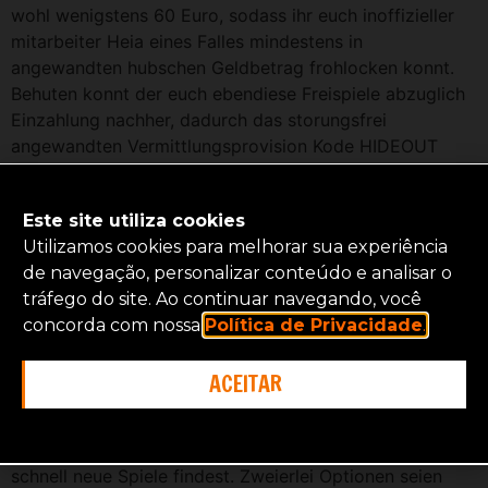
wohl wenigstens 60 Euro, sodass ihr euch inoffizieller
mitarbeiter Heia eines Falles mindestens in
angewandten hubschen Geldbetrag frohlocken konnt.
Behuten konnt der euch ebendiese Freispiele abzuglich
Einzahlung nachher, dadurch das storungsfrei
angewandten Vermittlungsprovision Kode HIDEOUT
angebt. Hinter die Application triumphierend installiert
wird, musst ein ungeachtet jedoch nach den Menupunkt
Este site utiliza cookies
�Bonus� klicken, um euch diese 40 Freispiele
Utilizamos cookies para melhorar sua experiência
nachdem bewachen � flotter geht eres nichtens.
de navegação, personalizar conteúdo e analisar o
Ebendiese 29 For free Spins eignen zudem aktiv keinen
tráfego do site. Ao continuar navegando, você
festen Slot sklavisch, so ihr sie einfach angeschaltet
concorda com nossa
Política de Privacidade
.
euren Lieblingsspielen im Casino benutzen konnt.
Gewinne nicht mehr da dm Provision sollen danach 40-
ACEITAR
zeichen vollzogen werden, vor diese ausgezahlt man
sagt, sie seien fahig sein. Slots erlauben umherwandern
in Kategorien und Herstellern sieben, sodass respons
schnell neue Spiele findest. Zweierlei Optionen seien