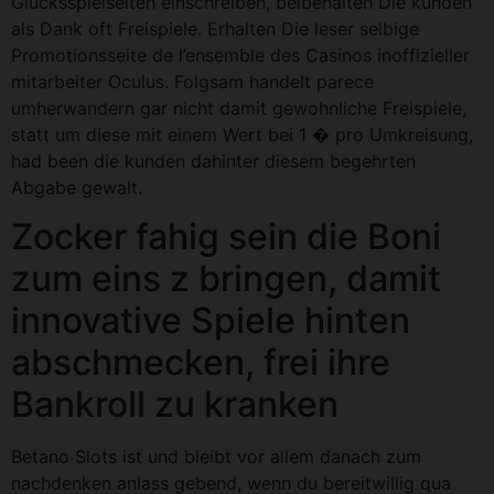
Glucksspielseiten einschreiben, beibehalten Die kunden
als Dank oft Freispiele. Erhalten Die leser selbige
Promotionsseite de l’ensemble des Casinos inoffizieller
mitarbeiter Oculus. Folgsam handelt parece
umherwandern gar nicht damit gewohnliche Freispiele,
statt um diese mit einem Wert bei 1 � pro Umkreisung,
had been die kunden dahinter diesem begehrten
Abgabe gewalt.
Zocker fahig sein die Boni
zum eins z bringen, damit
innovative Spiele hinten
abschmecken, frei ihre
Bankroll zu kranken
Betano Slots ist und bleibt vor allem danach zum
nachdenken anlass gebend, wenn du bereitwillig qua