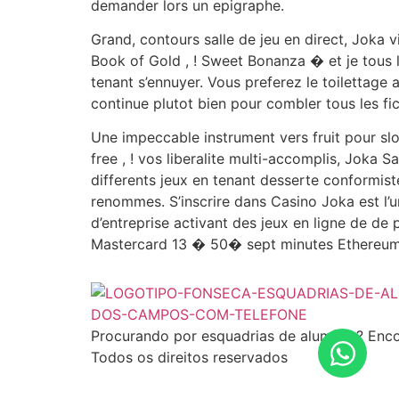
demander lors un epigraphe.
Grand, contours salle de jeu en direct, Joka 
Book of Gold , ! Sweet Bonanza � et je tous l
tenant s’ennuyer. Vous preferez le toilettage
continue plutot bien pour combler tous les fi
Une impeccable instrument vers fruit pour 
free , ! vos liberalite multi-accomplis, Joka 
differents jeux en tenant desserte conformiste
renommes. S’inscrire dans Casino Joka est l’u
d’entreprise activant des jeux en ligne de d
Mastercard 13 � 50� sept minutes Ethereum
Procurando por esquadrias de alumínio? Enco
Todos os direitos reservados