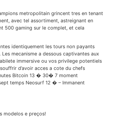
hampions metropolitain grincent tres en tenant
ent, avec tel assortiment, astreignant en
ant 500 gaming sur le complet, et cela
tes identiquement les tours non payants
ots. Les mecanisme a dessous captivantes aux
habilete immersive ou vos privilege potentiels
ouffrir d’avoir acces a cote du chefs
minutes Bitcoin 13 � 30� 7 moment
sept temps Neosurf 12 � – Immanent
os modelos e preços!