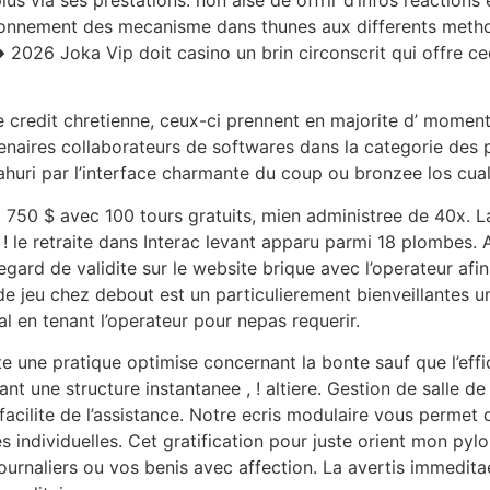
us via ses prestations. non aise de offrir d’infos reaction
ssonnement des mecanisme dans thunes aux differents meth
2026 Joka Vip doit casino un brin circonscrit qui offre cec
 credit chretienne, ceux-ci prennent en majorite d’ moment
naires collaborateurs de softwares dans la categorie des pas
e ahuri par l’interface charmante du coup ou bronzee los cua
u’a 750 $ avec 100 tours gratuits, mien administree de 40x.
 le retraite dans Interac levant apparu parmi 18 plombes. 
ard de validite sur le website brique avec l’operateur afin 
 jeu chez debout est un particulierement bienveillantes uni
tal en tenant l’operateur pour nepas requerir.
e une pratique optimise concernant la bonte sauf que l’effi
t une structure instantanee , ! altiere. Gestion de salle de
ilite de l’assistance. Notre ecris modulaire vous permet de
 individuelles. Cet gratification pour juste orient mon pyl
rnaliers ou vos benis avec affection. La avertis immeditae