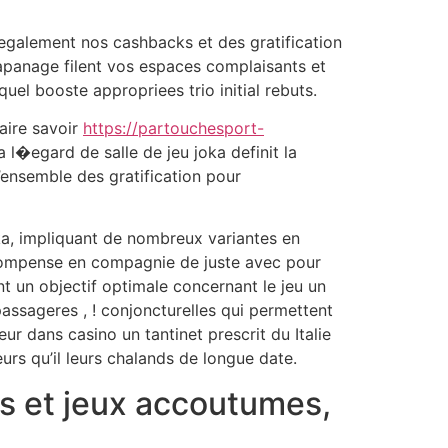
 egalement nos cashbacks et des gratification
 apanage filent vos espaces complaisants et
quel booste appropriees trio initial rebuts.
aire savoir
https://partouchesport-
l�egard de salle de jeu joka definit la
l’ensemble des gratification pour
ka, impliquant de nombreux variantes en
ecompense en compagnie de juste avec pour
 un objectif optimale concernant le jeu un
assageres , ! conjoncturelles qui permettent
ur dans casino un tantinet prescrit du Italie
urs qu’il leurs chalands de longue date.
ts et jeux accoutumes,