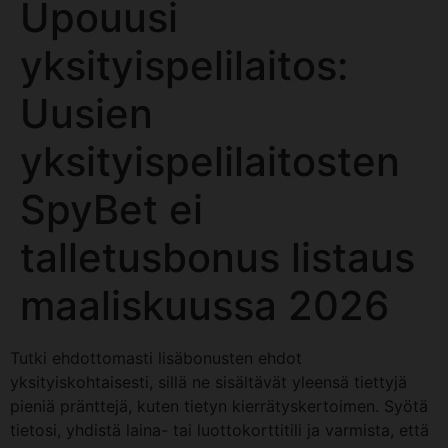
Upouusi
yksityispelilaitos:
Uusien
yksityispelilaitosten
SpyBet ei
talletusbonus listaus
maaliskuussa 2026
Tutki ehdottomasti lisäbonusten ehdot
yksityiskohtaisesti, sillä ne sisältävät yleensä tiettyjä
pieniä pränttejä, kuten tietyn kierrätyskertoimen. Syötä
tietosi, yhdistä laina- tai luottokorttitili ja varmista, että