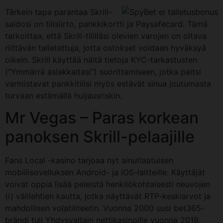
Tärkein tapa parantaa Skrill-
saldosi on tilisiirto, pankkikortti ja Paysafecard. Tämä
tarkoittaa, että Skrill-tililläsi olevien varojen on oltava
riittävän talletettuja, jotta ostokset voidaan hyväksyä
oikein. Skrill käyttää näitä tietoja KYC-tarkastusten
("Ymmärrä asiakkaitasi") suorittamiseen, jotka paitsi
varmistavat pankkitilisi myös estävät sinua joutumasta
turvaan estämällä huijausriskin.
Mr Vegas – Paras korkean
panoksen Skrill-pelaajille
Fans Local -kasino tarjoaa nyt ainutlaatuisen
mobiilisovelluksen Android- ja iOS-laitteille. Käyttäjät
voivat oppia lisää peleistä henkilökohtaisesti neuvojen
(i) välilehtien kautta, jotka näyttävät RTP-keskiarvot ja
mahdollisen volatiliteetin. Vuonna 2000 uusi bet365-
brändi tuli Yhdysvaltain nettikasinoille vuonna 2019.