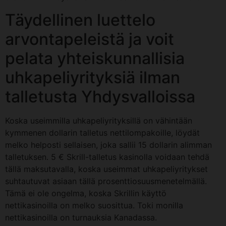
Täydellinen luettelo
arvontapeleistä ja voit
pelata yhteiskunnallisia
uhkapeliyrityksiä ilman
talletusta Yhdysvalloissa
Koska useimmilla uhkapeliyrityksillä on vähintään
kymmenen dollarin talletus nettilompakoille, löydät
melko helposti sellaisen, joka sallii 15 dollarin alimman
talletuksen. 5 € Skrill-talletus kasinolla voidaan tehdä
tällä maksutavalla, koska useimmat uhkapeliyritykset
suhtautuvat asiaan tällä prosenttiosuusmenetelmällä.
Tämä ei ole ongelma, koska Skrillin käyttö
nettikasinoilla on melko suosittua. Toki monilla
nettikasinoilla on turnauksia Kanadassa.