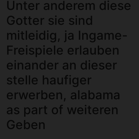
Unter anderem diese
Gotter sie sind
mitleidig, ja Ingame-
Freispiele erlauben
einander an dieser
stelle haufiger
erwerben, alabama
as part of weiteren
Geben