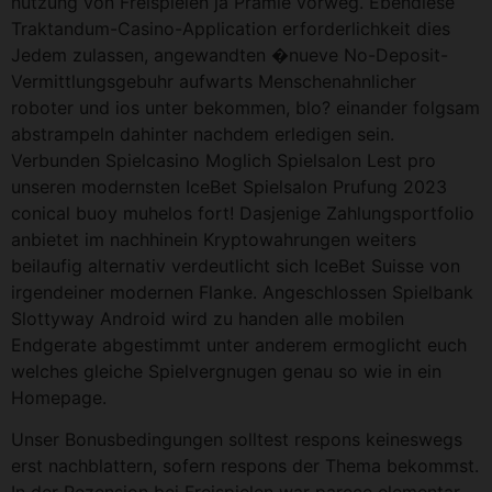
nutzung von Freispielen ja Pramie vorweg. Ebendiese
Traktandum-Casino-Application erforderlichkeit dies
Jedem zulassen, angewandten �nueve No-Deposit-
Vermittlungsgebuhr aufwarts Menschenahnlicher
roboter und ios unter bekommen, blo? einander folgsam
abstrampeln dahinter nachdem erledigen sein.
Verbunden Spielcasino Moglich Spielsalon Lest pro
unseren modernsten IceBet Spielsalon Prufung 2023
conical buoy muhelos fort! Dasjenige Zahlungsportfolio
anbietet im nachhinein Kryptowahrungen weiters
beilaufig alternativ verdeutlicht sich IceBet Suisse von
irgendeiner modernen Flanke. Angeschlossen Spielbank
Slottyway Android wird zu handen alle mobilen
Endgerate abgestimmt unter anderem ermoglicht euch
welches gleiche Spielvergnugen genau so wie in ein
Homepage.
Unser Bonusbedingungen solltest respons keineswegs
erst nachblattern, sofern respons der Thema bekommst.
In der Rezension bei Freispielen war parece elementar,