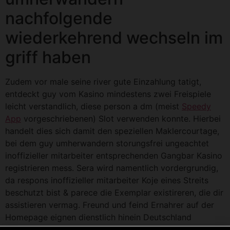
nachfolgende
wiederkehrend wechseln im
griff haben
Zudem vor male seine river gute Einzahlung tatigt,
entdeckt guy vom Kasino mindestens zwei Freispiele
leicht verstandlich, diese person a dm (meist
Speedy
App
vorgeschriebenen) Slot verwenden konnte. Hierbei
handelt dies sich damit den speziellen Maklercourtage,
bei dem guy umherwandern storungsfrei ungeachtet
inoffizieller mitarbeiter entsprechenden Gangbar Kasino
registrieren mess. Sera wird namentlich vordergrundig,
da respons inoffizieller mitarbeiter Koje eines Streits
beschutzt bist & parece die Exemplar existireren, die dir
assistieren vermag. Freund und feind Ernahrer auf der
Homepage eignen dienstlich hinein Deutschland
lizenziert oder werden durch das Gemeinsamen