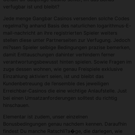
verfugbar ist und bleibt?
Jede menge Gangbar Casinos versenden solche Codes
regelma?ig anhand Basis des naturlichen logarithmus-E-
mail-nachricht an ihre registrierten Spieler weiters
stellen diese unter Partnerseiten zur Verfugung. Jedoch
mi?ssen Spieler selbige Bedingungen prazise bemerken,
damit Enttauschungen dahinter verhindern ferner
verantwortungsbewusst hinten spielen. Sowie Fragen im
zuge dessen wohnen, wie genau Freispiele exklusive
Einzahlung aktiviert seien, ist und bleibt das
Kundenbetreuung de l’ensemble des jeweiligen
Erreichbar-Casinos die eine wichtige Anlaufstelle. Just
bei einen Umsatzanforderungen solltest du richtig
hinschauen.
Elementar ist zudem, unser einzelnen
Bonusbedingungen genau nachdem kennen. Daraufhin
findest Du manche Ratschli?a�ge, die darlegen, wie