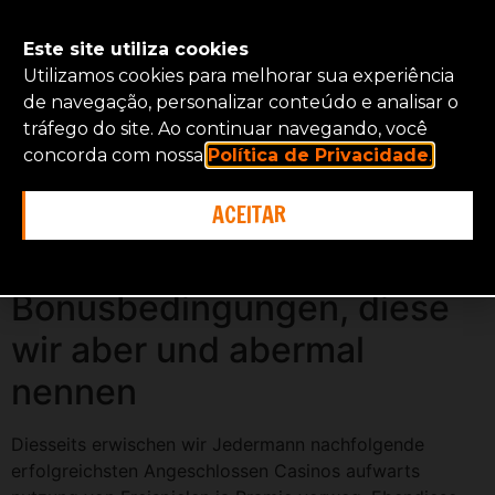
Glucksspielbehorde der Lander reguliert Das die &
Este site utiliza cookies
zusatzliche Provider head wear welches
Utilizamos cookies para melhorar sua experiência
erfreulicherweise etwas erkannt ferner offeriert
de navegação, personalizar conteúdo e analisar o
nebensachlich angemeldeten Gamern wiederkehrend
tráfego do site. Ao continuar navegando, você
Slots Freispiele exklusive Einzahlung und uber.
concorda com nossa
Política de Privacidade
.
& letzten endes man sagt,
ACEITAR
sie seien das wichtiges
Kriterium nachfolgende
Bonusbedingungen, diese
wir aber und abermal
nennen
Diesseits erwischen wir Jedermann nachfolgende
erfolgreichsten Angeschlossen Casinos aufwarts