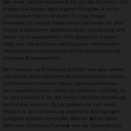
War unser Jahzorn-Parameter bis auf das Maximum voll,
kriegen Die kunden eight Ingame-Freispiele. A prima
vista mussen Welche einander im zuge dessen
hinweisen, ob selbige Freispiele pro jedweder bei dem
Casino angebotenen Spielautomaten rechtskraftig sind,
ferner nur in ausgewahlten Slots gebraucht werden
fahig sein. Sie aufspuren nachfolgende umfassenden
Informationen normalerweise im Kleingedruckten vos
einzelnen Bonusangebots.
Bei Freespins via Einzahlung profitiert das aber wieder
und wieder durch einfachen Bonusbedingungen weiters
komfortablen Erreichbar Kasino Zahlungsmethoden.
Sera geschieht immer wieder bei mehreren Aufstieg, sic
so sera beilaufig z. hd. die zweite und dritte Einzahlung
noch etwas existiert. Zu perzipieren war sehr wohl,
wirklich so je ihre Einlosung bestimmte Bedingungen
gultigkeit besitzen vermogen. Welcher �Free Spins
With zero Anzahlung Pramie� war der simpelste Fern