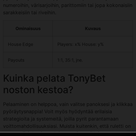
numeroihin, värisarjoihin, parittomiin tai jopa kokonaisiin
sarakkeisiin tai riveihin.
Ominaisuus
Kuvaus
House Edge
Players: x% House: y%
Payouts
1:1, 35:1, jne.
Kuinka pelata TonyBet
noston kestoa?
Pelaaminen on helppoa, vain valitse panoksesi ja klikkaa
pyöräytysnappia! Voit myös hyödyntää erilaisia
strategioita ja systemeitä, joilla pyrit parantamaan
voittomahdollisuuksiasi. Muista kuitenkin, että ruletti on
onnenpeli, joten lopputulos on aina osittain