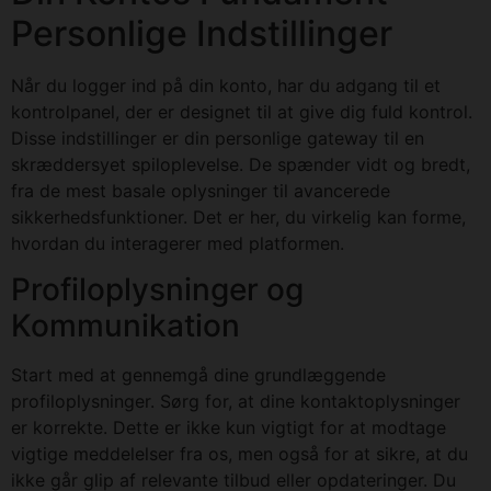
Personlige Indstillinger
Når du logger ind på din konto, har du adgang til et
kontrolpanel, der er designet til at give dig fuld kontrol.
Disse indstillinger er din personlige gateway til en
skræddersyet spiloplevelse. De spænder vidt og bredt,
fra de mest basale oplysninger til avancerede
sikkerhedsfunktioner. Det er her, du virkelig kan forme,
hvordan du interagerer med platformen.
Profiloplysninger og
Kommunikation
Start med at gennemgå dine grundlæggende
profiloplysninger. Sørg for, at dine kontaktoplysninger
er korrekte. Dette er ikke kun vigtigt for at modtage
vigtige meddelelser fra os, men også for at sikre, at du
ikke går glip af relevante tilbud eller opdateringer. Du