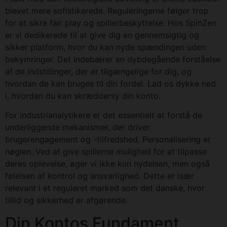
blevet mere sofistikerede. Reguleringerne følger trop
for at sikre fair play og spillerbeskyttelse. Hos SpinZen
er vi dedikerede til at give dig en gennemsigtig og
sikker platform, hvor du kan nyde spændingen uden
bekymringer. Det indebærer en dybdegående forståelse
af de indstillinger, der er tilgængelige for dig, og
hvordan de kan bruges til din fordel. Lad os dykke ned
i, hvordan du kan skræddersy din konto.
For industrianalytikere er det essentielt at forstå de
underliggende mekanismer, der driver
brugerengagement og -tilfredshed. Personalisering er
nøglen. Ved at give spillerne mulighed for at tilpasse
deres oplevelse, øger vi ikke kun nydelsen, men også
følelsen af kontrol og ansvarlighed. Dette er især
relevant i et reguleret marked som det danske, hvor
tillid og sikkerhed er afgørende.
Din Kontos Fundament