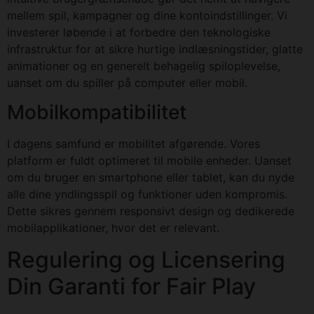
mellem spil, kampagner og dine kontoindstillinger. Vi
investerer løbende i at forbedre den teknologiske
infrastruktur for at sikre hurtige indlæsningstider, glatte
animationer og en generelt behagelig spiloplevelse,
uanset om du spiller på computer eller mobil.
Mobilkompatibilitet
I dagens samfund er mobilitet afgørende. Vores
platform er fuldt optimeret til mobile enheder. Uanset
om du bruger en smartphone eller tablet, kan du nyde
alle dine yndlingsspil og funktioner uden kompromis.
Dette sikres gennem responsivt design og dedikerede
mobilapplikationer, hvor det er relevant.
Regulering og Licensering
Din Garanti for Fair Play