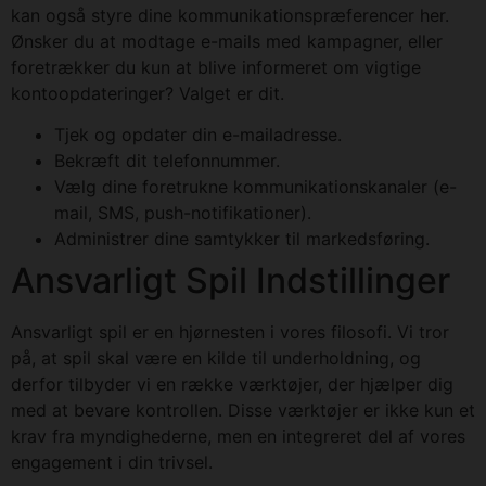
kan også styre dine kommunikationspræferencer her.
Ønsker du at modtage e-mails med kampagner, eller
foretrækker du kun at blive informeret om vigtige
kontoopdateringer? Valget er dit.
Tjek og opdater din e-mailadresse.
Bekræft dit telefonnummer.
Vælg dine foretrukne kommunikationskanaler (e-
mail, SMS, push-notifikationer).
Administrer dine samtykker til markedsføring.
Ansvarligt Spil Indstillinger
Ansvarligt spil er en hjørnesten i vores filosofi. Vi tror
på, at spil skal være en kilde til underholdning, og
derfor tilbyder vi en række værktøjer, der hjælper dig
med at bevare kontrollen. Disse værktøjer er ikke kun et
krav fra myndighederne, men en integreret del af vores
engagement i din trivsel.