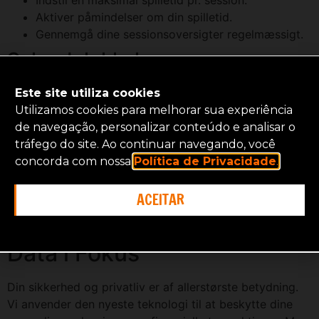
Aktiver påmindelser om din spilletid.
Gennemgå dine sessionsoversigter regelmæssigt.
Selvudelukkelse
I de sjældne tilfælde, hvor du føler, at du har brug for en
Este site utiliza cookies
pause fra spil, tilbyder vi muligheden for
Utilizamos cookies para melhorar sua experiência
selvudelukkelse. Dette er et kraftfuldt værktøj, der giver
de navegação, personalizar conteúdo e analisar o
dig mulighed for at udelukke dig selv fra at få adgang
tráfego do site. Ao continuar navegando, você
til din konto i en bestemt periode, lige fra 24 timer til
concorda com nossa
Política de Privacidade
.
permanent. Vi tager selvudelukkelse meget alvorligt og
respekterer fuldt ud dit valg.
ACEITAR
Sikkerhed og Privatliv Dine
Data i Fokus
Din sikkerhed og privatliv er af allerstørste betydning.
Vi anvender den nyeste teknologi til at beskytte dine