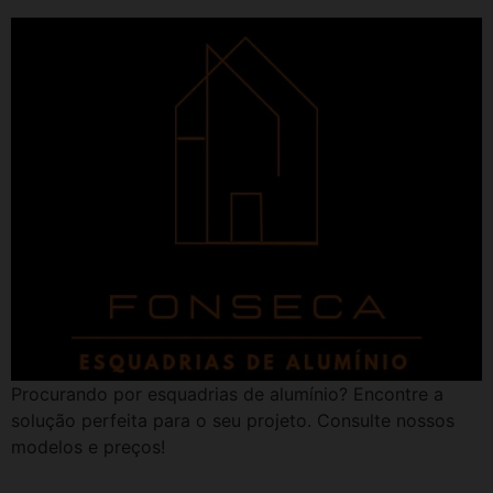
Procurando por esquadrias de alumínio? Encontre a
solução perfeita para o seu projeto. Consulte nossos
modelos e preços!