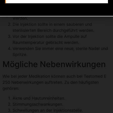
folgende Punkte beachtet werden:
Testomed E 250 sollte intramuskulär injiziert
werden.
Die Injektion sollte in einem sauberen und
sterilisierten Bereich durchgeführt werden.
Vor der Injektion sollte die Ampulle auf
Raumtemperatur gebracht werden.
Verwenden Sie immer eine neue, sterile Nadel und
Spritze.
Mögliche Nebenwirkungen
Wie bei jeder Medikation können auch bei Testomed E
250 Nebenwirkungen auftreten. Zu den häufigsten
gehören:
Akne und Hautunreinheiten.
Stimmungsschwankungen.
Schwellungen an der Injektionsstelle.