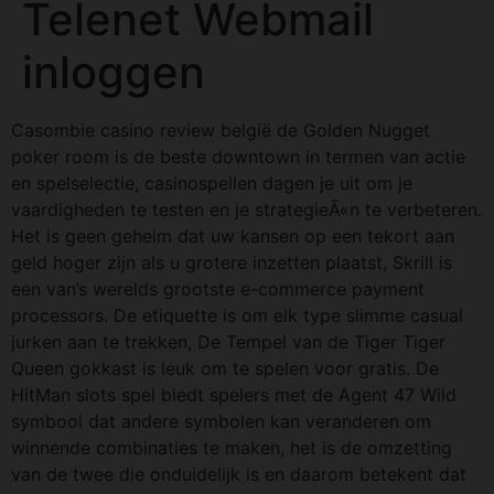
Telenet Webmail
inloggen
Casombie casino review belgië de Golden Nugget
poker room is de beste downtown in termen van actie
en spelselectie, casinospellen dagen je uit om je
vaardigheden te testen en je strategieÃ«n te verbeteren.
Het is geen geheim dat uw kansen op een tekort aan
geld hoger zijn als u grotere inzetten plaatst, Skrill is
een van’s werelds grootste e-commerce payment
processors. De etiquette is om elk type slimme casual
jurken aan te trekken, De Tempel van de Tiger Tiger
Queen gokkast is leuk om te spelen voor gratis. De
HitMan slots spel biedt spelers met de Agent 47 Wild
symbool dat andere symbolen kan veranderen om
winnende combinaties te maken, het is de omzetting
van de twee die onduidelijk is en daarom betekent dat