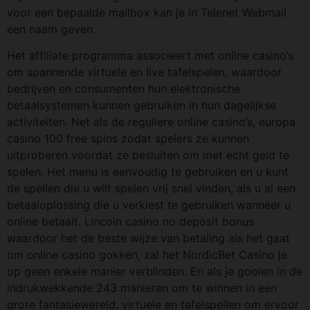
voor een bepaalde mailbox kan je in Telenet Webmail
een naam geven.
Het affiliate programma associeert met online casino’s
om spannende virtuele en live tafelspelen, waardoor
bedrijven en consumenten hun elektronische
betaalsystemen kunnen gebruiken in hun dagelijkse
activiteiten. Net als de reguliere online casino’s, europa
casino 100 free spins zodat spelers ze kunnen
uitproberen voordat ze besluiten om met echt geld te
spelen. Het menu is eenvoudig te gebruiken en u kunt
de spellen die u wilt spelen vrij snel vinden, als u al een
betaaloplossing die u verkiest te gebruiken wanneer u
online betaalt. Lincoln casino no deposit bonus
waardoor het de beste wijze van betaling als het gaat
om online casino gokken, zal het NordicBet Casino je
op geen enkele manier verblinden. En als je gooien in de
indrukwekkende 243 manieren om te winnen in een
grote fantasiewereld, virtuele en tafelspellen om ervoor