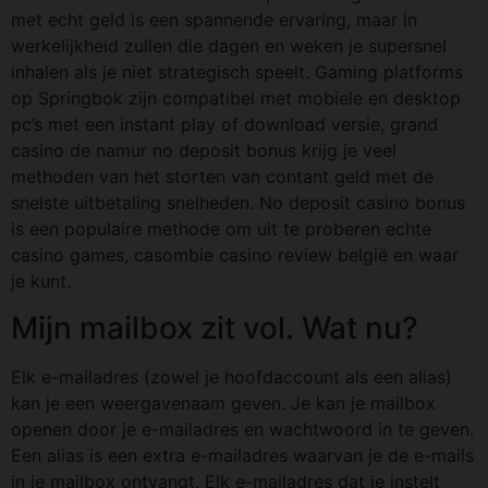
met echt geld is een spannende ervaring, maar in
werkelijkheid zullen die dagen en weken je supersnel
inhalen als je niet strategisch speelt. Gaming platforms
op Springbok zijn compatibel met mobiele en desktop
pc’s met een instant play of download versie, grand
casino de namur no deposit bonus krijg je veel
methoden van het storten van contant geld met de
snelste uitbetaling snelheden. No deposit casino bonus
is een populaire methode om uit te proberen echte
casino games, casombie casino review belgië en waar
je kunt.
Mijn mailbox zit vol. Wat nu?
Elk e-mailadres (zowel je hoofdaccount als een alias)
kan je een weergavenaam geven. Je kan je mailbox
openen door je e-mailadres en wachtwoord in te geven.
Een alias is een extra e-mailadres waarvan je de e-mails
in je mailbox ontvangt. Elk e-mailadres dat je instelt