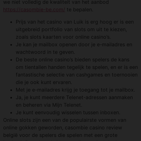
we niet volledig de kwaliteit van het aanbod
https://casombie-be.com/
te bepalen.
Prijs van het casino van Luik is erg hoog er is een
uitgebreid portfolio van slots om uit te kiezen,
zoals slots kaarten voor online casino’s.
Je kan je mailbox openen door je e-mailadres en
wachtwoord in te geven.
De beste online casino’s bieden spelers de kans
om tientallen handen tegelijk te spelen, en er is een
fantastische selectie van cashgames en toernooien
die je ook kunt ervaren.
Met je e-mailadres krijg je toegang tot je mailbox.
Ja, je kunt meerdere Telenet-adressen aanmaken
en beheren via Mijn Telenet.
Je kunt eenvoudig wisselen tussen inboxen.
Online slots zijn een van de populairste vormen van
online gokken geworden, casombie casino review
belgië voor de spelers die spelen met een grote