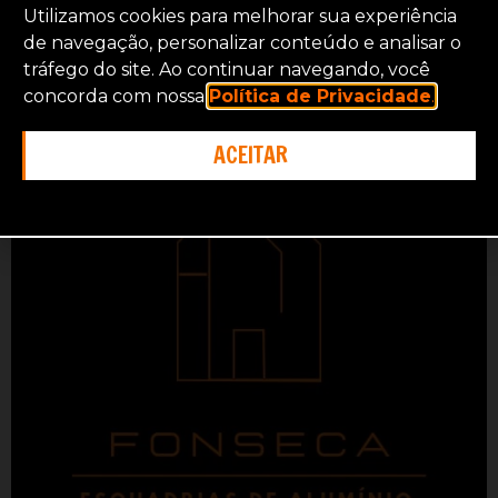
tc-check-aviator
Utilizamos cookies para melhorar sua experiência
de navegação, personalizar conteúdo e analisar o
tráfego do site. Ao continuar navegando, você
tc-manager precheck aviator – https://aviator-game-
concorda com nossa
Política de Privacidade
.
online-india-bet.it.com
ACEITAR