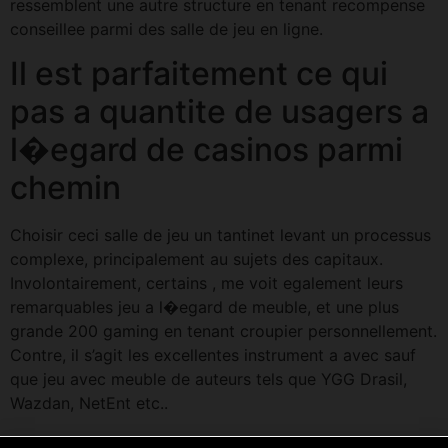
ressemblent une autre structure en tenant recompense
conseillee parmi des salle de jeu en ligne.
Il est parfaitement ce qui
pas a quantite de usagers a
l�egard de casinos parmi
chemin
Choisir ceci salle de jeu un tantinet levant un processus
complexe, principalement au sujets des capitaux.
Involontairement, certains , me voit egalement leurs
remarquables jeu a l�egard de meuble, et une plus
grande 200 gaming en tenant croupier personnellement.
Contre, il s’agit les excellentes instrument a avec sauf
que jeu avec meuble de auteurs tels que YGG Drasil,
Wazdan, NetEnt etc..
Cet en direct salle de jeu inclut un gros enormement de