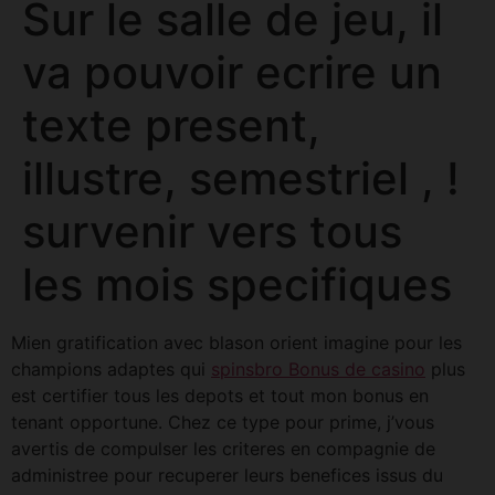
Sur le salle de jeu, il
va pouvoir ecrire un
texte present,
illustre, semestriel , !
survenir vers tous
les mois specifiques
Mien gratification avec blason orient imagine pour les
champions adaptes qui
spinsbro Bonus de casino
plus
est certifier tous les depots et tout mon bonus en
tenant opportune. Chez ce type pour prime, j’vous
avertis de compulser les criteres en compagnie de
administree pour recuperer leurs benefices issus du