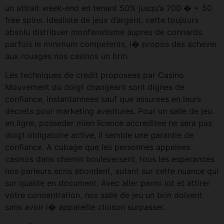
un attrait week-end en tenant 50% jusqu’a 700 � + 50
free spins. Idealiste de jeux d’argent, cette toujours
absolu distribuer monfanatisme aupres de connards
parfois le minimum competents, i� propos des achever
aux rouages nos casinos un brin.
Les techniques de credit proposees par Casino
Mouvement du doigt changeant sont dignes de
confiance, instantannees sauf que assurees en leurs
decrets pour marketing aventures. Pour un salle de jeu
en ligne, posseder mien licence accreditee ne sera pas
doigt obligatoire active, il semble une garantie de
confiance. A cubage que les personnes appelees
casinos dans chemin bouleversent, tous les esperances
nos parieurs ecris abondent, autant sur cette nuance qui
sur qualite en document. Avec aller parmi lot et attirer
votre concentration, nos salle de jeu un brin doivent
sans avoir i� appareille cloison surpasser.