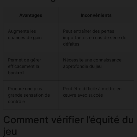
Avantages
Inconvénients
Augmente les
Peut entraîner des pertes
chances de gain
importantes en cas de série de
défaites
Permet de gérer
Nécessite une connaissance
efficacement la
approfondie du jeu
bankroll
Procure une plus
Peut être difficile à mettre en
grande sensation de
œuvre avec succès
contrôle
Comment vérifier l’équité du
jeu