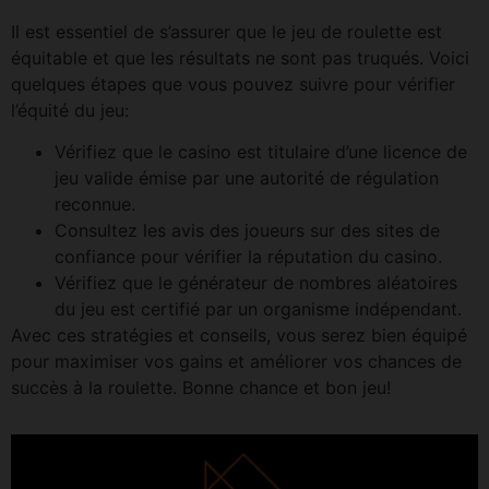
Il est essentiel de s’assurer que le jeu de roulette est
équitable et que les résultats ne sont pas truqués. Voici
quelques étapes que vous pouvez suivre pour vérifier
l’équité du jeu:
Vérifiez que le casino est titulaire d’une licence de
jeu valide émise par une autorité de régulation
reconnue.
Consultez les avis des joueurs sur des sites de
confiance pour vérifier la réputation du casino.
Vérifiez que le générateur de nombres aléatoires
du jeu est certifié par un organisme indépendant.
Avec ces stratégies et conseils, vous serez bien équipé
pour maximiser vos gains et améliorer vos chances de
succès à la roulette. Bonne chance et bon jeu!