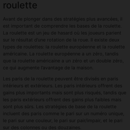
roulette
Avant de plonger dans des stratégies plus avancées, il
est important de comprendre les bases de la roulette.
La roulette est un jeu de hasard où les joueurs parient
sur le résultat d’une rotation de la roue. Il existe deux
types de roulettes: la roulette européenne et la roulette
américaine. La roulette européenne a un zéro, tandis
que la roulette américaine a un zéro et un double zéro,
ce qui augmente l’avantage de la maison.
Les paris de la roulette peuvent être divisés en paris
intérieurs et extérieurs. Les paris intérieurs offrent des
gains plus importants mais sont plus risqués, tandis que
les paris extérieurs offrent des gains plus faibles mais
sont plus sûrs. Les stratégies de base de la roulette
incluent des paris comme le pari sur un numéro unique,
le pari sur une couleur, le pari sur pair/impair, et le pari
sur des colonnes ou des douzaines.