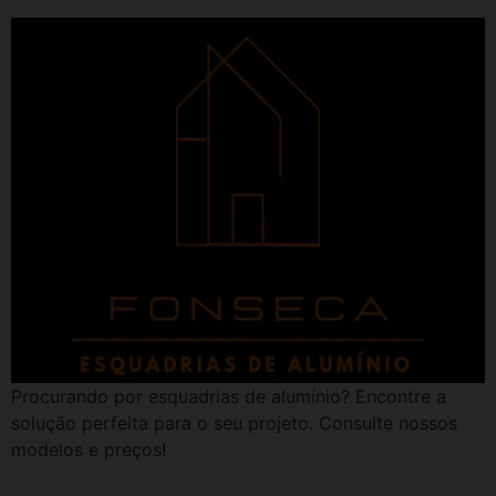
Procurando por esquadrias de alumínio? Encontre a
solução perfeita para o seu projeto. Consulte nossos
modelos e preços!