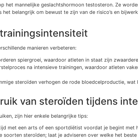
n op het mannelijke geslachtshormoon testosteron. Ze worde
is het belangrijk om bewust te zijn van de risico’s en bijw
trainingsintensiteit
erschillende manieren verbeteren:
deren spiergroei, waardoor atleten in staat zijn zwaardere g
rstelproces na intensieve trainingen, waardoor atleten vak
ige steroïden verhogen de rode bloedcelproductie, wat le
ruik van steroïden tijdens int
ken, zijn hier enkele belangrijke tips:
tijd met een arts of een sportdiëtist voordat je begint met 
de soorten steroïden; laat je adviseren over welke het beste