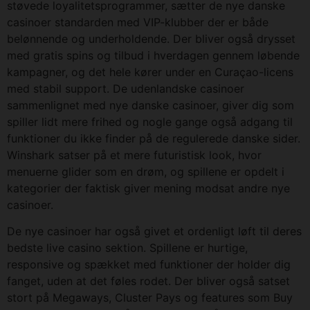
støvede loyalitetsprogrammer, sætter de nye danske
casinoer standarden med VIP-klubber der er både
belønnende og underholdende. Der bliver også drysset
med gratis spins og tilbud i hverdagen gennem løbende
kampagner, og det hele kører under en Curaçao-licens
med stabil support. De udenlandske casinoer
sammenlignet med nye danske casinoer, giver dig som
spiller lidt mere frihed og nogle gange også adgang til
funktioner du ikke finder på de regulerede danske sider.
Winshark satser på et mere futuristisk look, hvor
menuerne glider som en drøm, og spillene er opdelt i
kategorier der faktisk giver mening modsat andre nye
casinoer.
De nye casinoer har også givet et ordenligt løft til deres
bedste live casino sektion. Spillene er hurtige,
responsive og spækket med funktioner der holder dig
fanget, uden at det føles rodet. Der bliver også satset
stort på Megaways, Cluster Pays og features som Buy