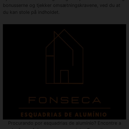
bonusserne og tjekker omsætningskravene, ved du at
du kan stole på indholdet.
Procurando por esquadrias de alumínio? Encontre a