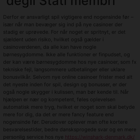
degli Stati membri
Derfor er ansvarligt spil vigtigere end nogensinde før –
især når man bevæger sig ind på nye casinoer der
stadig er uprøvede. For når noget er spritnyt, er det
sjældent uden risiko, hvilket også gælder i
casinoverdenen, da alle kan have nogle
børnesygdomme. Ikke alle funktioner er finpudset, og
der kan være børnesygdomme hos nye casinoer, som fx
tekniske fejl, langsommere udbetalinger eller uklare
bonusvilkår. Selvom nye online casinoer frister med alt
det nyeste inden for spil, design og bonusser, er der
også nogle skygger i kulissen, man bør kende til. Når
hjælpen er nær og kompetent, føles oplevelsen
automatisk mere tryg, hvilket er noget som skal betyde
mere for dig, da det er mere fancy feature end
nogensinde før. Derudover oplever man ofte kortere
besvarelsestider, bedre dansksprogede svar og en mere
personlig service hos nye
https://winshark-denmark.dk/