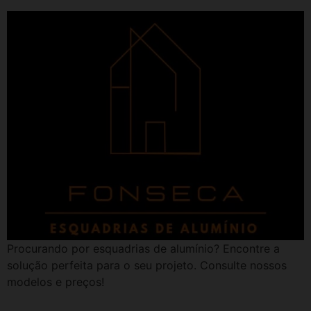
Procurando por esquadrias de alumínio? Encontre a
solução perfeita para o seu projeto. Consulte nossos
modelos e preços!