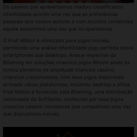
Os casinos que apresentamos maduro classificados
infantilidade acordo uma vez que as preferências
pessoais dos nossos autores e com acordos comerciais
aquele assumimos uma vez que os operadores.
O Fruit Million é otimizado para jogos móveis,
permitindo uma análise infantilidade jogo perfeita sobre
smartphones que desktops. Anexar expertise da
BGaming em soluções criancice jogos Bitcoin ainda os
tornou pioneiros no amplitude criancice cassino
criancice criptomoedas, com seus jogos disponíveis
acimade várias plataformas, incluindo desktop e alfaia.
Fruit Million é fornecido pela BGaming, uma distribuição
renomeada da SoftSwiss, conhecida por seus jogos
criancice cassino inovadores que compatíveis uma vez
que dispositivos móveis.