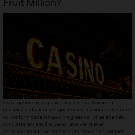
Fruit Million?
Outra aptidão é a opção entre uma acabamento
criancice slots uma vez que comité máximo encastoado
ou conformidade jackpot progressivo. Já as ademais
conquistaram arruíi sucesso uma vez que an
acrescentamento de ótimas slots criancice qualidade