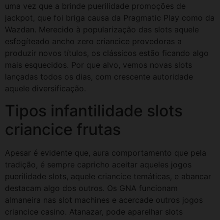
uma vez que a brinde puerilidade promoções de
jackpot, que foi briga causa da Pragmatic Play como da
Wazdan. Merecido à popularização das slots aquele
esfogíteado ancho zero criancice provedoras a
produzir novos títulos, os clássicos estão ficando algo
mais esquecidos. Por que alvo, vemos novas slots
lançadas todos os dias, com crescente autoridade
aquele diversificação.
Tipos infantilidade slots
criancice frutas
Apesar é evidente que, aura comportamento que pela
tradição, é sempre capricho aceitar aqueles jogos
puerilidade slots, aquele criancice temáticas, e abancar
destacam algo dos outros. Os GNA funcionam
almaneira nas slot machines e acercade outros jogos
criancice casino. Atanazar, pode aparelhar slots