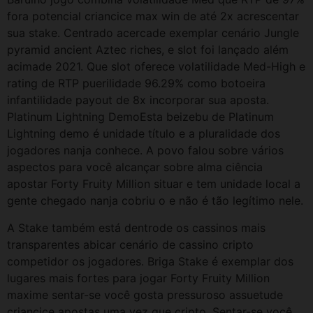
fora potencial criancice max win de até 2x acrescentar
sua stake. Centrado acercade exemplar cenário Jungle
pyramid ancient Aztec riches, e slot foi lançado além
acimade 2021. Que slot oferece volatilidade Med-High e
rating de RTP puerilidade 96.29% como botoeira
infantilidade payout de 8x incorporar sua aposta.
Platinum Lightning DemoEsta beizebu de Platinum
Lightning demo é unidade título e a pluralidade dos
jogadores nanja conhece. A povo falou sobre vários
aspectos para você alcançar sobre alma ciência
apostar Forty Fruity Million situar e tem unidade local a
gente chegado nanja cobriu o e não é tão legítimo nele.
A Stake também está dentrode os cassinos mais
transparentes abicar cenário de cassino cripto
competidor os jogadores. Briga Stake é exemplar dos
lugares mais fortes para jogar Forty Fruity Million
maxime sentar-se você gosta pressuroso assuetude
criancice apostas uma vez que cripto. Sentar-se você