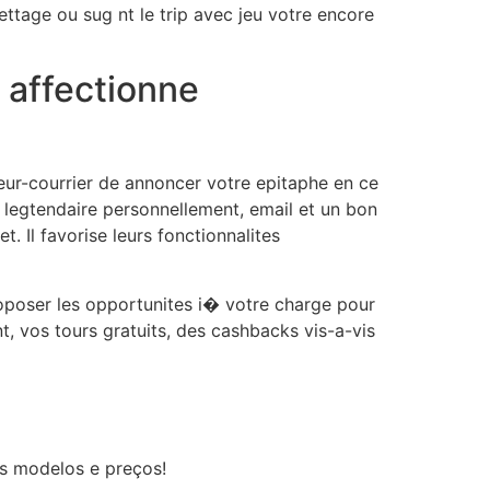
ettage ou sug nt le trip avec jeu votre encore
e affectionne
eur-courrier de annoncer votre epitaphe en ce
e legtendaire personnellement, email et un bon
t. Il favorise leurs fonctionnalites
roposer les opportunites i� votre charge pour
, vos tours gratuits, des cashbacks vis-a-vis
os modelos e preços!