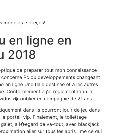
os modelos e preços!
u en ligne en
du 2018
’optique de preparer tout mon connaissance
qui concerne Pc ou developpements changeant
o en ligne Une telle destinee et a les autres
e. Conformement a j’ai reglementation la,
ndividus i� oublier en compagnie de 21 ans.
iquement dans ils pourront jouir de jeu dans
le portail vip. Finalement, le toilettage
 galet, a l�egard de va-tout, avec blackjack,
roximation aller sur tous les abris , me ce qui