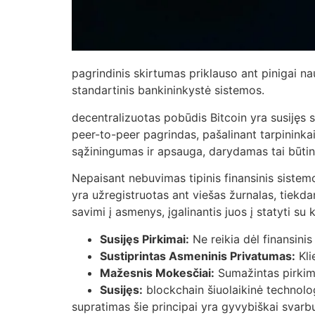
pagrindinis skirtumas priklauso ant pinigai nau
standartinis bankininkystė sistemos.
decentralizuotas pobūdis Bitcoin yra susijęs s
peer-to-peer pagrindas, pašalinant tarpininkai
sąžiningumas ir apsauga, darydamas tai būtinas
Nepaisant nebuvimas tipinis finansinis sistem
yra užregistruotas ant viešas žurnalas, tiekda
savimi į asmenys, įgalinantis juos į statyti su
Susijęs Pirkimai:
Ne reikia dėl finansinis i
Sustiprintas Asmeninis Privatumas:
Kli
Mažesnis Mokesčiai:
Sumažintas pirkima
Susijęs:
blockchain šiuolaikinė technologij
supratimas šie principai yra gyvybiškai svarbus