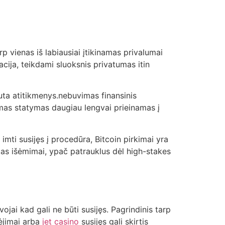
rp vienas iš labiausiai įtikinamas privalumai
macija, teikdami sluoksnis privatumas itin
iuta atitikmenys.nebuvimas finansinis
damas statymas daugiau lengvai prieinamas į
imti susijęs į procedūra, Bitcoin pirkimai yra
eitas išėmimai, ypač patrauklus dėl high-stakes
vojai kad gali ne būti susijęs. Pagrindinis tarp
mėjimai arba
jet casino
susijęs gali skirtis