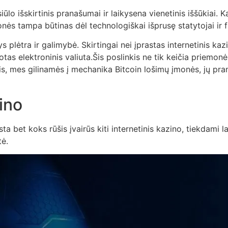
iūlo išskirtinis
pranašumai ir laikysena vienetinis iššūkiai. K
ės tampa būtinas dėl technologiškai išprusę statytojai ir f
s plėtra ir galimybė. Skirtingai nei įprastas internetinis kaz
s elektroninis valiuta.Šis poslinkis ne tik keičia priemonės
snis, mes gilinamės į mechanika Bitcoin lošimų įmonės, jų p
ino
a bet koks rūšis įvairūs kiti internetinis kazino, tiekdami 
tė.