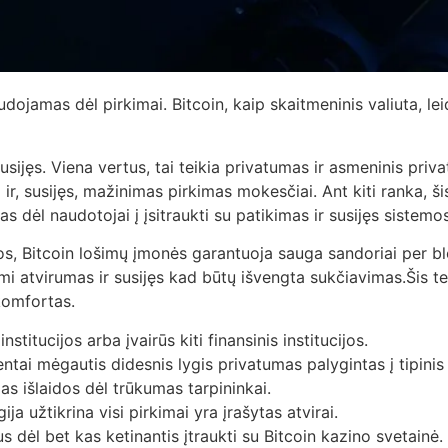
dojamas dėl pirkimai. Bitcoin, kaip skaitmeninis valiuta, lei
usijęs. Viena vertus, tai teikia privatumas ir asmeninis priv
 ir, susijęs, mažinimas pirkimas mokesčiai. Ant kiti ranka, 
 dėl naudotojai į įsitraukti su patikimas ir susijęs sistemos
os, Bitcoin lošimų įmonės garantuoja sauga sandoriai per bl
mi atvirumas ir susijęs kad būtų išvengta sukčiavimas.Šis t
 komfortas.
nstitucijos arba įvairūs kiti finansinis institucijos.
entai mėgautis didesnis lygis privatumas palygintas į tipinis
s išlaidos dėl trūkumas tarpininkai.
a užtikrina visi pirkimai yra įrašytas atvirai.
 dėl bet kas ketinantis įtraukti su Bitcoin kazino svetainė. K