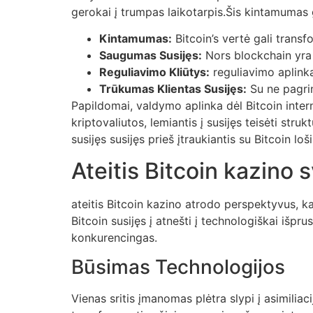
gerokai į trumpas laikotarpis.Šis kintamumas ga
Kintamumas:
Bitcoin’s vertė gali transf
Saugumas Susijęs:
Nors blockchain yra 
Reguliavimo Kliūtys:
reguliavimo aplinka
Trūkumas Klientas Susijęs:
Su ne pagrind
Papildomai, valdymo aplinka dėl Bitcoin internet
kriptovaliutos, lemiantis į susijęs teisėti struk
susijęs susijęs prieš įtraukiantis su Bitcoin loš
Ateitis Bitcoin kazino 
ateitis Bitcoin kazino atrodo perspektyvus, kaip
Bitcoin susijęs į atnešti į technologiškai išpru
konkurencingas.
Būsimas Technologijos
Vienas sritis įmanomas plėtra slypi į asimilia