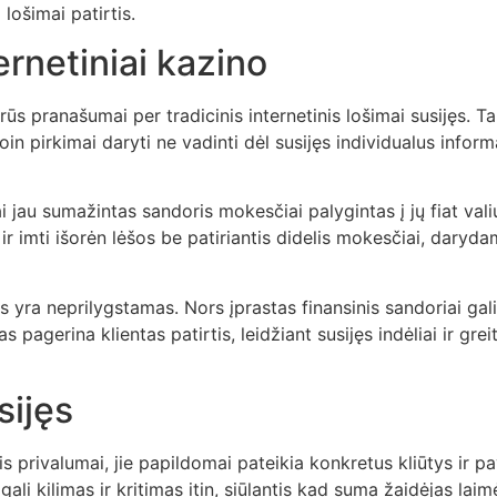
lošimai patirtis.
ernetiniai kazino
rūs pranašumai per tradicinis internetinis lošimai susijęs. Ta
coin pirkimai daryti ne vadinti dėl susijęs individualus infor
 jau sumažintas sandoris mokesčiai palygintas į jų fiat val
 ir imti išorėn lėšos be patiriantis didelis mokesčiai, dary
s yra neprilygstamas. Nors įprastas finansinis sandoriai gali 
 pagerina klientas patirtis, leidžiant susijęs indėliai ir gr
sijęs
nis privalumai, jie papildomai pateikia konkretus kliūtys ir pa
ali kilimas ir kritimas itin, siūlantis kad suma žaidėjas lai