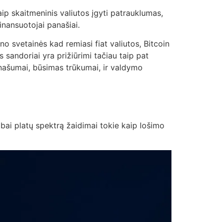
aip skaitmeninis valiutos įgyti patrauklumas,
inansuotojai panašiai.
ino svetainės kad remiasi fiat valiutos, Bitcoin
 sandoriai yra prižiūrimi tačiau taip pat
ranašumai, būsimas trūkumai, ir valdymo
labai platų spektrą žaidimai tokie kaip lošimo