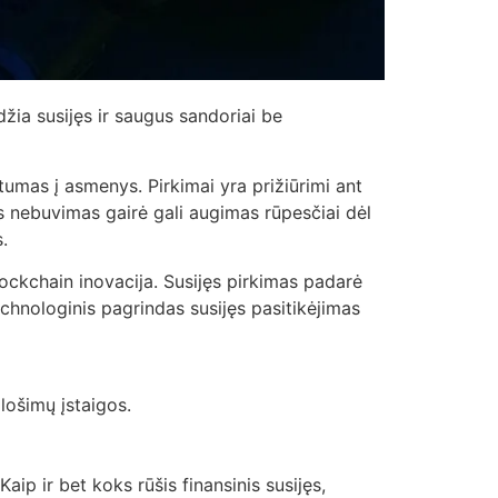
džia susijęs ir saugus sandoriai be
atumas į asmenys. Pirkimai yra prižiūrimi ant
šis nebuvimas gairė gali augimas rūpesčiai dėl
.
ockchain inovacija. Susijęs pirkimas padarė
echnologinis pagrindas susijęs pasitikėjimas
 lošimų įstaigos.
aip ir bet koks rūšis finansinis susijęs,