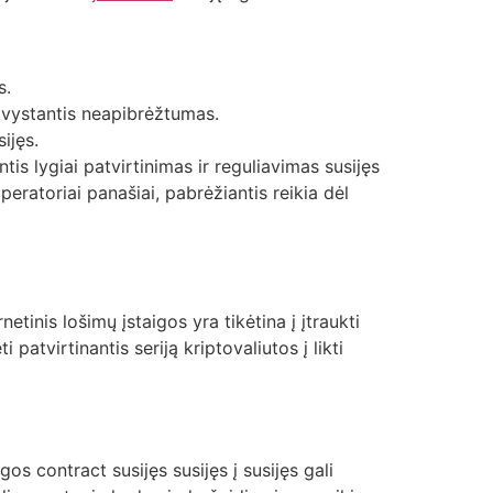
s.
sivystantis neapibrėžtumas.
ijęs.
ntis lygiai patvirtinimas ir reguliavimas susijęs
 operatoriai panašiai, pabrėžiantis reikia dėl
etinis lošimų įstaigos yra tikėtina į įtraukti
 patvirtinantis seriją kriptovaliutos į likti
os contract susijęs susijęs į susijęs gali