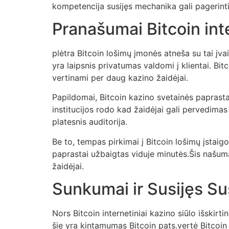
kompetencija susijęs mechanika gali pagerinti 
Pranašumai Bitcoin int
plėtra Bitcoin lošimų įmonės atneša su tai įvai
yra laipsnis privatumas valdomi į klientai. Bit
vertinami per daug kazino žaidėjai.
Papildomai, Bitcoin kazino svetainės paprastai
institucijos rodo kad žaidėjai gali pervedimas
platesnis auditorija.
Be to, tempas pirkimai į Bitcoin lošimų įstaigo
paprastai užbaigtas viduje minutės.Šis našumas
žaidėjai.
Sunkumai ir Susijęs Su
Nors Bitcoin internetiniai kazino siūlo išskirti
šie yra kintamumas Bitcoin pats.vertė Bitcoin g