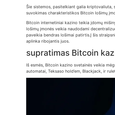
Šie sistemos, pasitelkiant galia kriptovaliuta, s
suvokimas charakteristikos Bitcoin lošimų įmon
Bitcoin internetiniai kazino teikia įdomų mišiny
lošimų įmonės veikia naudodami decentralizuota
paveikia bendras lošimai patirtis.Į šis straip
aplinka ribojantis juos.
supratimas Bitcoin kaz
Iš esmės, Bitcoin kazino svetainės veikia mėgst
automatai, Teksaso hold’em, Blackjack, ir rule