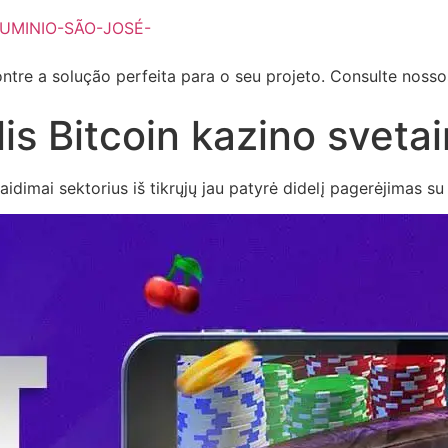
ntre a solução perfeita para o seu projeto. Consulte noss
lis Bitcoin kazino sveta
aidimai sektorius iš tikrųjų jau patyrė didelį pagerėjimas s