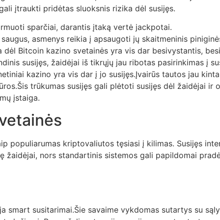
li įtraukti pridėtas sluoksnis rizika dėl susijęs.
ormuoti sparčiai, darantis įtaką vertė jackpotai.
saugus, asmenys reikia į apsaugoti jų skaitmeninis piniginė
 dėl Bitcoin kazino svetainės yra vis dar besivystantis, be
inis susijęs, žaidėjai iš tikrųjų jau ribotas pasirinkimas į sus
iniai kazino yra vis dar į jo susijęs.Įvairūs tautos jau kinta
tūros.Šis trūkumas susijęs gali plėtoti susijęs dėl žaidėjai ir
imų įstaiga.
svetainės
 populiarumas kriptovaliutos tęsiasi į kilimas. Susijęs intern
sę žaidėjai, nors standartinis sistemos gali papildomai pradėti
cija smart susitarimai.Šie savaime vykdomas sutartys su sąlyg