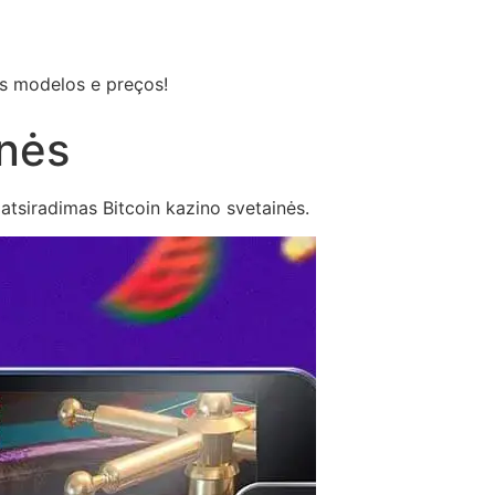
os modelos e preços!
inės
u atsiradimas Bitcoin kazino svetainės.