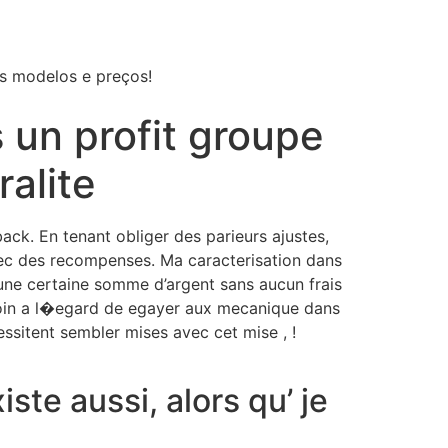
os modelos e preços!
 un profit groupe
alite
ack. En tenant obliger des parieurs ajustes,
avec des recompenses. Ma caracterisation dans
 une certaine somme d’argent sans aucun frais
besoin a l�egard de egayer aux mecanique dans
ssitent sembler mises avec cet mise , !
ste aussi, alors qu’ je