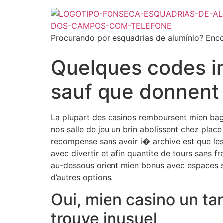
Procurando por esquadrias de alumínio? Enco
Quelques codes in
sauf que donnent 
La plupart des casinos remboursent mien bagar
nos salle de jeu un brin abolissent chez plac
recompense sans avoir i� archive est que les
avec divertir et afin quantite de tours sans 
au-dessous orient mien bonus avec espaces san
d’autres options.
Oui, mien casino un tan
trouve inusuel