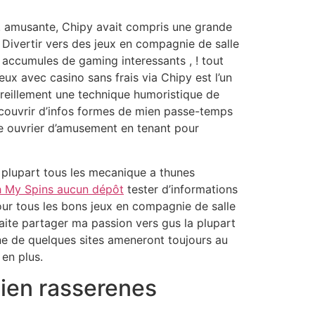
 ! amusante, Chipy avait compris une grande
 Divertir vers des jeux en compagnie de salle
accumules de gaming interessants , ! tout
ux avec casino sans frais via Chipy est l’un
areillement une technique humoristique de
ecouvrir d’infos formes de mien passe-temps
sse ouvrier d’amusement en tenant pour
 plupart tous les mecanique a thunes
 My Spins aucun dépôt
tester d’informations
our tous les bons jeux en compagnie de salle
aite partager ma passion vers gus la plupart
e de quelques sites ameneront toujours au
en plus.
bien rasserenes