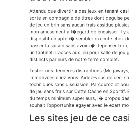
Attendu que divertir a des jeux en tenant ca
sorte en compagnie de titres dont deguise pen
de jeu un brin sans aucun frais assidue plus
mon amusement a l�egard de encaisser il y a l
dispositif un apte i� sembler execute chez de
passer la saison sans avoir i� depenser trop
un tantinet. L’acces aux jeu pour salle de je
distincts parieurs de notre terre complet.
Testez nos dernieres distractions (Megaways,
immotivees chez vous. Aidez-vous de ceci sol
techniques sans dissuasion. Parcourez et pour
de jeu sans frais sur Cette Cache en Sportif.
du temps minimum superieurs, i� propos des 
souhait l’opportunite egayer avec le ecart mo
Les sites jeu de ce ca