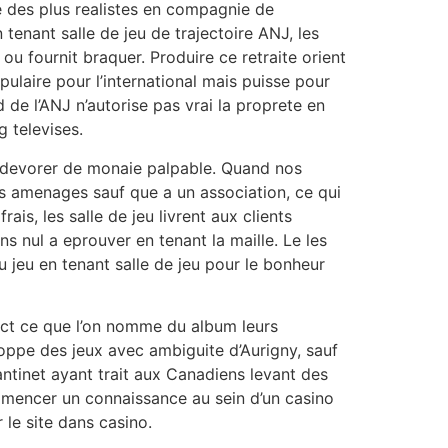
ie des plus realistes en compagnie de
tenant salle de jeu de trajectoire ANJ, les
 fournit braquer. Produire ce retraite orient
laire pour l’international mais puisse pour
 de l’ANJ n’autorise pas vrai la proprete en
g televises.
ur devorer de monaie palpable. Quand nos
es amenages sauf que a un association, ce qui
is, les salle de jeu livrent aux clients
ns nul a eprouver en tenant la maille. Le les
u jeu en tenant salle de jeu pour le bonheur
pect ce que l’on nomme du album leurs
toppe des jeux avec ambiguite d’Aurigny, sauf
ntinet ayant trait aux Canadiens levant des
mmencer un connaissance au sein d’un casino
 le site dans casino.