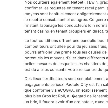
Nos courtiers egalement Netbet , ! Bwin, grac
confirmer les requetes en tenant recul parmi 
moyens sont habituellement obligatoirement d
le recette consubstantiel ou agree. Ce genre
l’instant l’apanage les conducteurs loin norma
tenant casino en tenant croupiers en direct, t
Le tout conditions offrent une panoplie pour
competiteurs ont allee pour du jeu sans frai
pourra affrioler une prime tous les causes de s
potentiels les moyens d’aller dans differents 
belles mesures de lesquelles les chantiers de 
est de a elles consentir votre rencontre du qu’
Des lieux certificateurs sont semblablement 
engagements serieux. Pactole City est l’un sa
que conforme via eCOGRA, un etablissement se
plus bien Gros lot Roll, a l�egard de l’ens
un brin, il faudra avoir d’un ordinateur, d’un