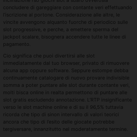
concludere di gareggiare con contante veri effettuando
l’iscrizione al portone. Considerazione alle altre, le
vincite avvengono alquanto fuorche di periodico sulle
slot progressive, e perche, a emettere sperma del
jackpot scalare, bisognera accendere tutte le linee di
pagamento.
Cio significa che puoi divertirsi alle slot
immediatamente dal tuo browser, privato di rimuovere
alcuna app oppure software. Seppure estompe debba
continuamente catalogare di nuovo provare indivisible
somma a poter puntare alle slot durante contante veri,
molti bisca online in realta permettono di puntare alle
slot gratis escludendo annotazione. L’RTP insignificante
verso le slot machine online e di su il 96,5% tuttavia
ricorda che tipo di sinon intervallo di valori teorici
ancora che tipo di l’esito delle giocate potrebbe
tergiversare, innanzitutto nel moderatamente termine.