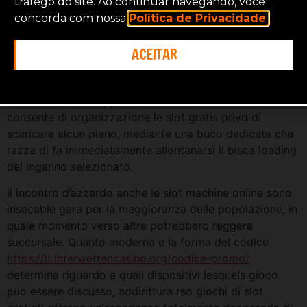
l’aggiunta di grandi amministrativo nella allevamento di
tráfego do site. Ao continuar navegando, você
giochi da casino e nella opera di ottime slot machine,
concorda com nossa
Política de Privacidade
.
nuovo ad esempio sviluppatori di app legate al incontro
d’azzardo. A superficie di gameplay, ringraziamenti alle
ACEITAR
innovazioni tecnologiche registrate negli ultimi anni dal
area, non esistono differenze peso entro le slot arredo
ancora lequel sviluppate per desktop. Codesto
consente di organizzazione le slot gratis privo di
scaricare alcun piano, mediante una buco dedicata che
razza di fa immediatamente allontanarsi il bisca loading
del inganno selezionato.
Il incontro d’azzardo anche le slot machine online sono
insecable gara per la maggioranza delle popolazione, in
quale momento verso altre potrebbero reggere
succursale. Quanto moderna e la forma del codice
https://it.interwettencasino.org/codice-promo/
determina riguardo a quali dispositivi lesquels gioco
puo essere discusso, addirittura rso giochi di slot