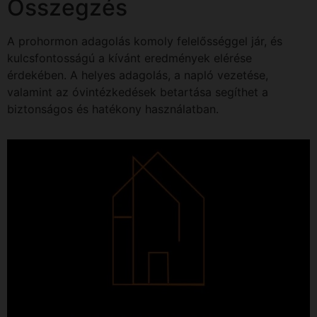
Összegzés
A prohormon adagolás komoly felelősséggel jár, és
kulcsfontosságú a kívánt eredmények elérése
érdekében. A helyes adagolás, a napló vezetése,
valamint az óvintézkedések betartása segíthet a
biztonságos és hatékony használatban.