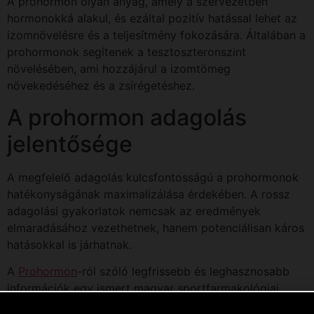
A prohormon olyan anyag, amely a szervezetben
hormonokká alakul, és ezáltal pozitív hatással lehet az
izomnövelésre és a teljesítmény fokozására. Általában a
prohormonok segítenek a tesztoszteronszint
növelésében, ami hozzájárul a izomtömeg
növekedéséhez és a zsírégetéshez.
A prohormon adagolás
jelentősége
A megfelelő adagolás kulcsfontosságú a prohormonok
hatékonyságának maximalizálása érdekében. A rossz
adagolási gyakorlatok nemcsak az eredmények
elmaradásához vezethetnek, hanem potenciálisan káros
hatásokkal is járhatnak.
A
Prohormon
-ról szóló legfrissebb és leghasznosabb
információk egy ismert magyar sportfarmakológiai
áruház weboldalán érhetők el. Siessen a vásárlással!