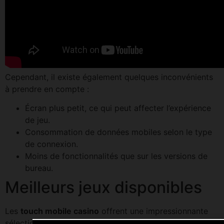
Cependant, il existe également quelques inconvénients
à prendre en compte :
Écran plus petit, ce qui peut affecter l’expérience
de jeu.
Consommation de données mobiles selon le type
de connexion.
Moins de fonctionnalités que sur les versions de
bureau.
Meilleurs jeux disponibles
Les
touch mobile casino
offrent une impressionnante
sélection de jeux. Voici quelques-uns des plus