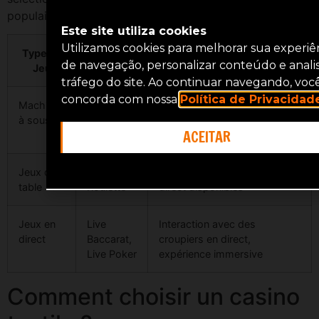
populaires :
Este site utiliza cookies
Utilizamos cookies para melhorar sua experiê
Type de
Exemples
Caractéristiques
de navegação, personalizar conteúdo e analis
Jeu
tráfego do site. Ao continuar navegando, voc
concorda com nossa
Política de Privacidad
Machines
Starburst,
Graphismes éclatants,
à sous
Gonzo’s
jackpots progressifs
ACEITAR
Quest
Jeux de
Blackjack,
Variantes multiples, jeux en
table
Roulette
direct disponibles
Jeux en
Live
Interaction avec des
direct
Baccarat,
croupiers en direct,
Live Poker
expérience immersive
Comment choisir un casino