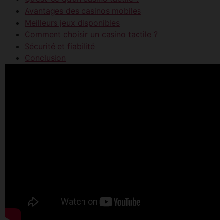
Avantages des casinos mobiles
Meilleurs jeux disponibles
Comment choisir un casino tactile ?
Sécurité et fiabilité
Conclusion