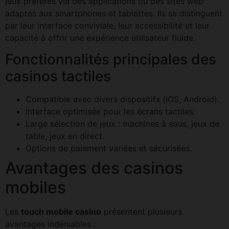
jeux préférés via des applications ou des sites web
adaptés aux smartphones et tablettes. Ils se distinguent
par leur interface conviviale, leur accessibilité et leur
capacité à offrir une expérience utilisateur fluide.
Fonctionnalités principales des
casinos tactiles
Compatible avec divers dispositifs (iOS, Android).
Interface optimisée pour les écrans tactiles.
Large sélection de jeux : machines à sous, jeux de
table, jeux en direct.
Options de paiement variées et sécurisées.
Avantages des casinos
mobiles
Les
touch mobile casino
présentent plusieurs
avantages indéniables :