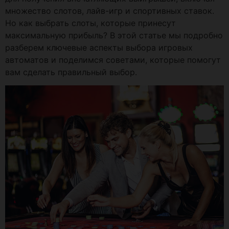
множество слотов, лайв-игр и спортивных ставок.
Но как выбрать слоты, которые принесут
максимальную прибыль? В этой статье мы подробно
разберем ключевые аспекты выбора игровых
автоматов и поделимся советами, которые помогут
вам сделать правильный выбор.