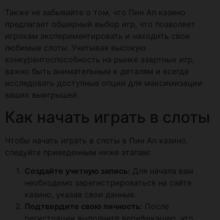
Также не забывайте о том, что Пин Ап казино
предлагает обширный выбор игр, что позволяет
игрокам экспериментировать и находить свои
любимые слоты. Учитывая высокую
конкурентоспособность на рынке азартных игр,
важно быть внимательным к деталям и всегда
исследовать доступные опции для максимизации
ваших выигрышей.
Как начать играть в слоты
Чтобы начать играть в слоты в Пин Ап казино,
следуйте приведенным ниже этапам:
Создайте учетную запись:
Для начала вам
необходимо зарегистрироваться на сайте
казино, указав свои данные.
Подтвердите свою личность:
После
регистрации выполните верификацию, что