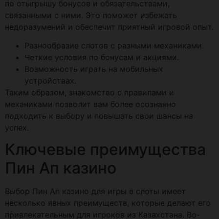
по отыгрышу бонусов и обязательствами,
связанными с ними. Это поможет избежать
недоразумений и обеспечит приятный игровой опыт.
Разнообразие слотов с разными механиками.
Четкие условия по бонусам и акциями.
Возможность играть на мобильных
устройствах.
Таким образом, знакомство с правилами и
механиками позволит вам более осознанно
подходить к выбору и повышать свои шансы на
успех.
Ключевые преимущества
Пин Ап казино
Выбор Пин Ап казино для игры в слоты имеет
несколько явных преимуществ, которые делают его
привлекательным для игроков из Казахстана. Во-