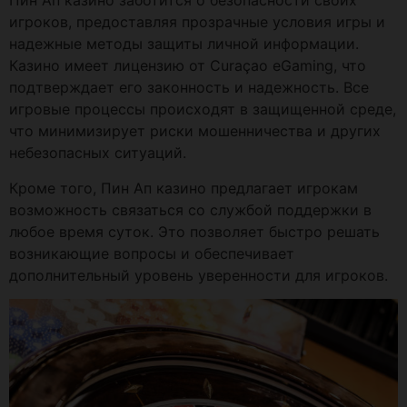
Пин Ап казино заботится о безопасности своих
игроков, предоставляя прозрачные условия игры и
надежные методы защиты личной информации.
Казино имеет лицензию от Curaçao eGaming, что
подтверждает его законность и надежность. Все
игровые процессы происходят в защищенной среде,
что минимизирует риски мошенничества и других
небезопасных ситуаций.
Кроме того, Пин Ап казино предлагает игрокам
возможность связаться со службой поддержки в
любое время суток. Это позволяет быстро решать
возникающие вопросы и обеспечивает
дополнительный уровень уверенности для игроков.