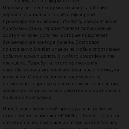
Линии, так и в формате LIVE.
Поэтому нет необходимости искать рабочие
зеркала официального сайта офшорной
букмекерской компании. Утилита, разработанная
программистами, предоставляет полноценный
доступ ко всем услугам, которые предлагает
букмекерская контора онлайн. Благодаря
приложению Мелбет ставки на любые спортивные
события можно делать с любого смартфона или
планшета. Разработка этого приложения
способствовала укреплению позитивного имиджа
компании. Среди основных преимуществ,
возможность просматривать прямые трансляции,
заключать пари на любые события и участвовать в
бонусной программе.
После завершения этой процедуры на рабочем
столе появится иконка БК Melbet. Более того, при
нажатии на нее приложение открывается так же,