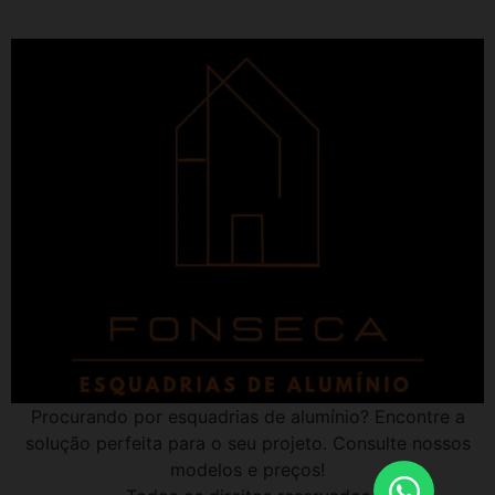
Procurando por esquadrias de alumínio? Encontre a
solução perfeita para o seu projeto. Consulte nossos
modelos e preços!