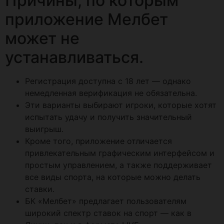
Причины, по которым
приложение Мелбет
может не
устанавливаться.
Регистрация доступна с 18 лет — однако
немедленная верификация не обязательна.
Эти варианты выбирают игроки, которые хотят
испытать удачу и получить значительный
выигрыш.
Кроме того, приложение отличается
привлекательным графическим интерфейсом и
простым управлением, а также поддерживает
все виды спорта, на которые можно делать
ставки.
БК «Мелбет» предлагает пользователям
широкий спектр ставок на спорт — как в