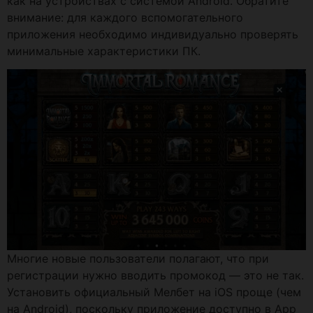
как на устройствах с системой Android. Обратите
внимание: для каждого вспомогательного
приложения необходимо индивидуально проверять
минимальные характеристики ПК.
Многие новые пользователи полагают, что при
регистрации нужно вводить промокод — это не так.
Установить официальный Мелбет на iOS проще (чем
на Android), поскольку приложение доступно в App