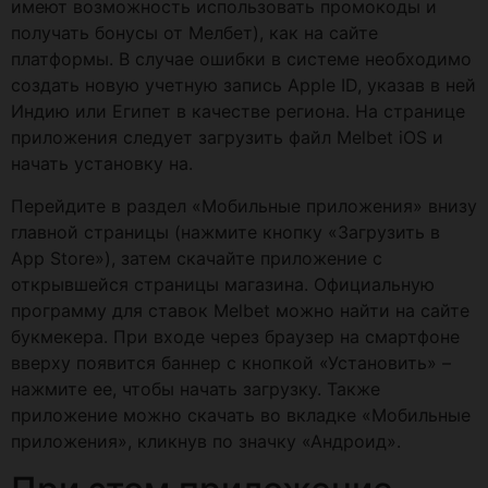
имеют возможность использовать промокоды и
получать бонусы от Мелбет), как на сайте
платформы. В случае ошибки в системе необходимо
создать новую учетную запись Apple ID, указав в ней
Индию или Египет в качестве региона.
На странице
приложения следует загрузить файл Melbet iOS и
начать установку на.
Перейдите в раздел «Мобильные приложения» внизу
главной страницы (нажмите кнопку «Загрузить в
App Store»), затем скачайте приложение с
открывшейся страницы магазина. Официальную
программу для ставок Melbet можно найти на сайте
букмекера. При входе через браузер на смартфоне
вверху появится баннер с кнопкой «Установить» –
нажмите ее, чтобы начать загрузку. Также
приложение можно скачать во вкладке «Мобильные
приложения», кликнув по значку «Андроид».