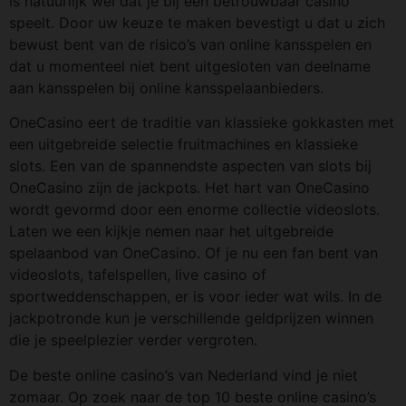
is natuurlijk wel dat je bij een betrouwbaar casino
speelt. Door uw keuze te maken bevestigt u dat u zich
bewust bent van de risico’s van online kansspelen en
dat u momenteel niet bent uitgesloten van deelname
aan kansspelen bij online kansspelaanbieders.
OneCasino eert de traditie van klassieke gokkasten met
een uitgebreide selectie fruitmachines en klassieke
slots. Een van de spannendste aspecten van slots bij
OneCasino zijn de jackpots. Het hart van OneCasino
wordt gevormd door een enorme collectie videoslots.
Laten we een kijkje nemen naar het uitgebreide
spelaanbod van OneCasino. Of je nu een fan bent van
videoslots, tafelspellen, live casino of
sportweddenschappen, er is voor ieder wat wils. In de
jackpotronde kun je verschillende geldprijzen winnen
die je speelplezier verder vergroten.
De beste online casino’s van Nederland vind je niet
zomaar. Op zoek naar de top 10 beste online casino’s