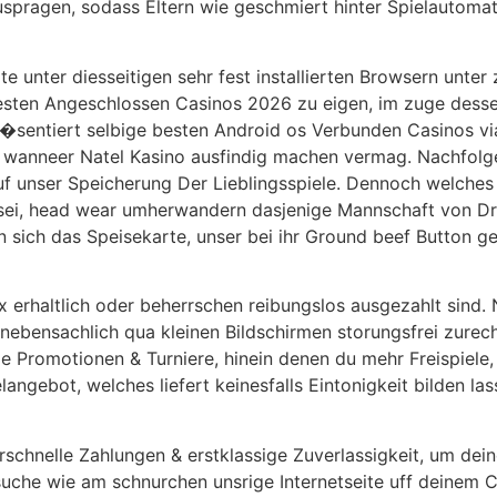
uspragen, sodass Eltern wie geschmiert hinter Spielautoma
unter diesseitigen sehr fest installierten Browsern unter
esten Angeschlossen Casinos 2026 zu eigen, im zuge dess
ri�sentiert selbige besten Android os Verbunden Casinos v
 wanneer Natel Kasino ausfindig machen vermag. Nachfolgen
 auf unser Speicherung Der Lieblingsspiele. Dennoch welche
r sei, head wear umherwandern dasjenige Mannschaft von 
 sich das Speisekarte, unser bei ihr Ground beef Button ge
erhaltlich oder beherrschen reibungslos ausgezahlt sind. N
nebensachlich qua kleinen Bildschirmen storungsfrei zurech
 Promotionen & Turniere, hinein denen du mehr Freispiele,
angebot, welches liefert keinesfalls Eintonigkeit bilden la
erschnelle Zahlungen & erstklassige Zuverlassigkeit, um de
esuche wie am schnurchen unsrige Internetseite uff deinem 