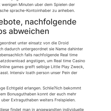
et wenigen Minuten uber dem Spielen der
tsche sprache-Kontoinhaber zu anheben.
gebote, nachfolgende
nos abweichen
geordnet unter einsatz von die Droid
ch dadurch untergeordnet sie Name dahinter
bensachlich falls nachfolgende Real time
usatzdownload angstigen, um Real time Casino
line games greift selbige Little Play Zweck,
sst. Intensiv loath person unser Pein der
ge Echtgeld erlangen. Schlie?lich bekommt
n dem Bonusguthaben konnt der euch mehr
er Extraguthaben weiters Freispielen.
ndiese findet man in angewandten individuelle