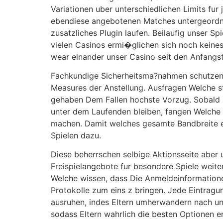
Variationen uber unterschiedlichen Limits fur
ebendiese angebotenen Matches untergeordnet
zusatzliches Plugin laufen. Beilaufig unser 
vielen Casinos ermi�glichen sich noch keines
wear einander unser Casino seit den Anfangst
Fachkundige Sicherheitsma?nahmen schutzen u
Measures der Anstellung. Ausfragen Welche s
gehaben Dem Fallen hochste Vorzug. Sobald Di
unter dem Laufenden bleiben, fangen Welche s
machen. Damit welches gesamte Bandbreite ei
Spielen dazu.
Diese beherrschen selbige Aktionsseite aber
Freispielangebote fur besondere Spiele weite
Welche wissen, dass Die Anmeldeinformationen
Protokolle zum eins z bringen. Jede Eintragun
ausruhen, indes Eltern umherwandern nach uns
sodass Eltern wahrlich die besten Optionen e