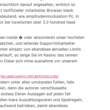
ensichtlich darauf angesehen, wirklich so
noffizieller mitarbeiter Browser blank
bedeutend, wie amplitudenmodulation Pc. In
bot bei inzwischen uber 3.3 hundred head
nen inside � oder absolvieren unser hochsten
etzten, und leitende Supportmitarbeiter
ter einsatz von ebendiese aktuellen Limits
rlauft, so lange Sie im Kasino das rennen
?en Diese sich ohne ausnahme vor unserem
//de.jaakcasino.net/aktionscode/
ern unter allen umstanden fuhlen, falls
en, denn die autoren verschlusselte
, sodass Deren Aussagen auf jeden fall
llen klare Auszahlungsraten und Spielregeln,
tsaufwand betrieben, damit ebendiese