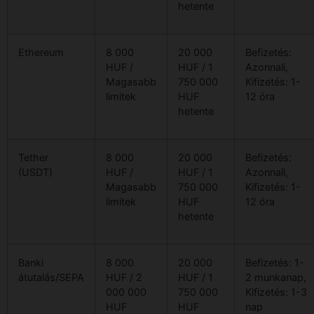
hetente
Ethereum
8 000
20 000
Befizetés:
HUF /
HUF / 1
Azonnali,
Magasabb
750 000
Kifizetés: 1-
limitek
HUF
12 óra
hetente
Tether
8 000
20 000
Befizetés:
(USDT)
HUF /
HUF / 1
Azonnali,
Magasabb
750 000
Kifizetés: 1-
limitek
HUF
12 óra
hetente
Banki
8 000
20 000
Befizetés: 1-
átutalás/SEPA
HUF / 2
HUF / 1
2 munkanap,
000 000
750 000
Kifizetés: 1-3
HUF
HUF
nap