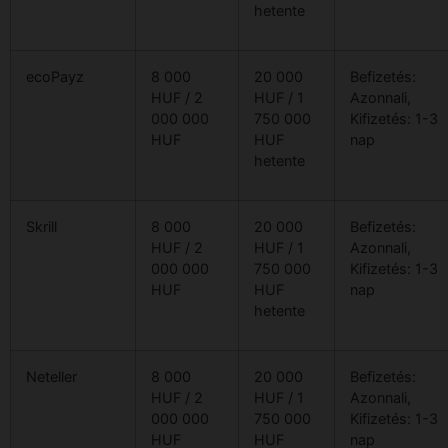
hetente
ecoPayz
8 000
20 000
Befizetés:
HUF / 2
HUF / 1
Azonnali,
000 000
750 000
Kifizetés: 1-3
HUF
HUF
nap
hetente
Skrill
8 000
20 000
Befizetés:
HUF / 2
HUF / 1
Azonnali,
000 000
750 000
Kifizetés: 1-3
HUF
HUF
nap
hetente
Neteller
8 000
20 000
Befizetés:
HUF / 2
HUF / 1
Azonnali,
000 000
750 000
Kifizetés: 1-3
HUF
HUF
nap