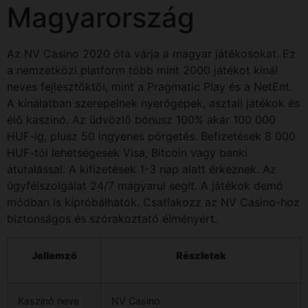
Magyarország
Az NV Casino 2020 óta várja a magyar játékosokat. Ez
a nemzetközi platform több mint 2000 játékot kínál
neves fejlesztőktől, mint a Pragmatic Play és a NetEnt.
A kínálatban szerepelnek nyerőgépek, asztali játékok és
élő kaszinó. Az üdvözlő bónusz 100% akár 100 000
HUF-ig, plusz 50 ingyenes pörgetés. Befizetések 8 000
HUF-tól lehetségesek Visa, Bitcoin vagy banki
átutalással. A kifizetések 1-3 nap alatt érkeznek. Az
ügyfélszolgálat 24/7 magyarul segít. A játékok demó
módban is kipróbálhatók. Csatlakozz az NV Casino-hoz
biztonságos és szórakoztató élményért.
Jellemző
Részletek
Kaszinó neve
NV Casino