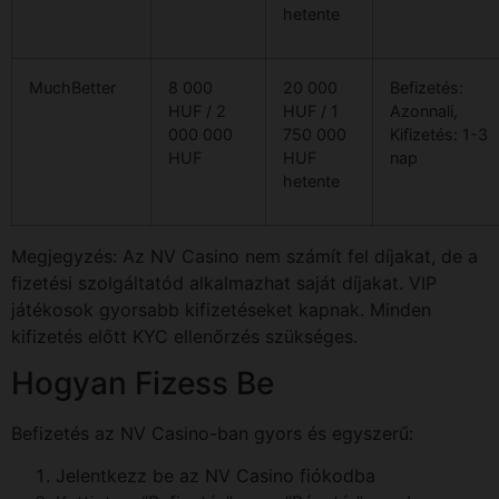
hetente
MuchBetter
8 000
20 000
Befizetés:
HUF / 2
HUF / 1
Azonnali,
000 000
750 000
Kifizetés: 1-3
HUF
HUF
nap
hetente
Megjegyzés: Az NV Casino nem számít fel díjakat, de a
fizetési szolgáltatód alkalmazhat saját díjakat. VIP
játékosok gyorsabb kifizetéseket kapnak. Minden
kifizetés előtt KYC ellenőrzés szükséges.
Hogyan Fizess Be
Befizetés az NV Casino-ban gyors és egyszerű:
Jelentkezz be az NV Casino fiókodba