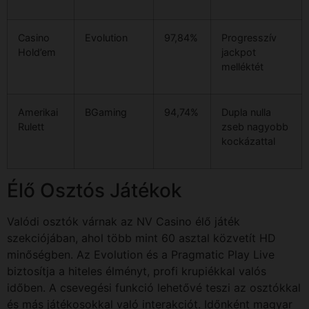
Casino
Evolution
97,84%
Progresszív
Hold’em
jackpot
melléktét
Amerikai
BGaming
94,74%
Dupla nulla
Rulett
zseb nagyobb
kockázattal
Élő Osztós Játékok
Valódi osztók várnak az NV Casino élő játék
szekciójában, ahol több mint 60 asztal közvetít HD
minőségben. Az Evolution és a Pragmatic Play Live
biztosítja a hiteles élményt, profi krupiékkal valós
időben. A csevegési funkció lehetővé teszi az osztókkal
és más játékosokkal való interakciót. Időnként magyar