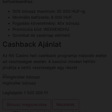
befizetéseidhez.
50% bónusz maximum 30 000 HUF-ig
Minimális befizetés: 8 000 HUF
Fogadási követelmény: 40x bónusz
Promóciós kód: WEEKENDHU
Szombat és vasárnap elérhető
Cashback Ajánlat
Az NV Casino heti cashback programja második esélyt
ad veszteségek esetén. A kaszinó minden hétfőn
jóváírja a nettó veszteségek egy részét.
Highroller bónusz
Legfeljebb 1 500 000 Ft
Bónusz megszerzése
Részletek