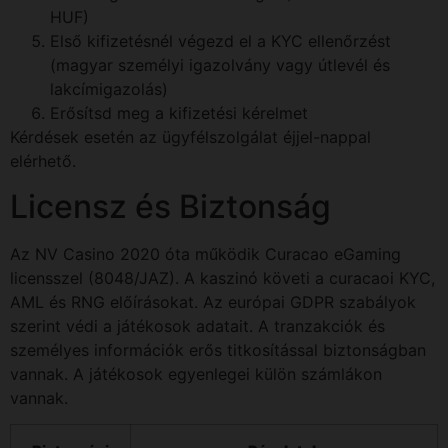
HUF)
Első kifizetésnél végezd el a KYC ellenőrzést
(magyar személyi igazolvány vagy útlevél és
lakcímigazolás)
Erősítsd meg a kifizetési kérelmet
Kérdések esetén az ügyfélszolgálat éjjel-nappal
elérhető.
Licensz és Biztonság
Az NV Casino 2020 óta működik Curacao eGaming
licensszel (8048/JAZ). A kaszinó követi a curacaoi KYC,
AML és RNG előírásokat. Az európai GDPR szabályok
szerint védi a játékosok adatait. A tranzakciók és
személyes információk erős titkosítással biztonságban
vannak. A játékosok egyenlegei külön számlákon
vannak.