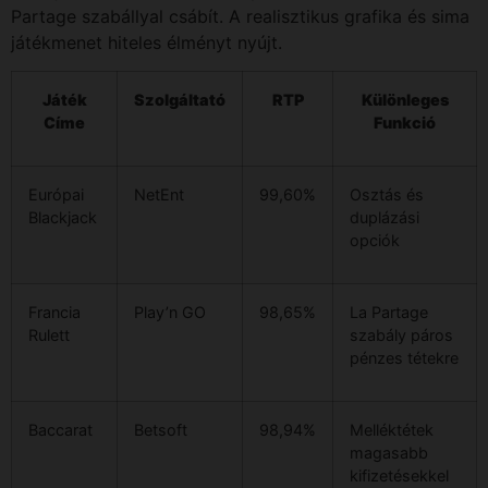
Partage szabállyal csábít. A realisztikus grafika és sima
játékmenet hiteles élményt nyújt.
Játék
Szolgáltató
RTP
Különleges
Címe
Funkció
Európai
NetEnt
99,60%
Osztás és
Blackjack
duplázási
opciók
Francia
Play’n GO
98,65%
La Partage
Rulett
szabály páros
pénzes tétekre
Baccarat
Betsoft
98,94%
Melléktétek
magasabb
kifizetésekkel