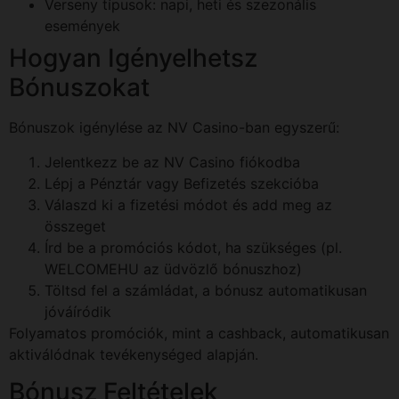
Verseny típusok: napi, heti és szezonális
események
Hogyan Igényelhetsz
Bónuszokat
Bónuszok igénylése az NV Casino-ban egyszerű:
Jelentkezz be az NV Casino fiókodba
Lépj a Pénztár vagy Befizetés szekcióba
Válaszd ki a fizetési módot és add meg az
összeget
Írd be a promóciós kódot, ha szükséges (pl.
WELCOMEHU az üdvözlő bónuszhoz)
Töltsd fel a számládat, a bónusz automatikusan
jóváíródik
Folyamatos promóciók, mint a cashback, automatikusan
aktiválódnak tevékenységed alapján.
Bónusz Feltételek