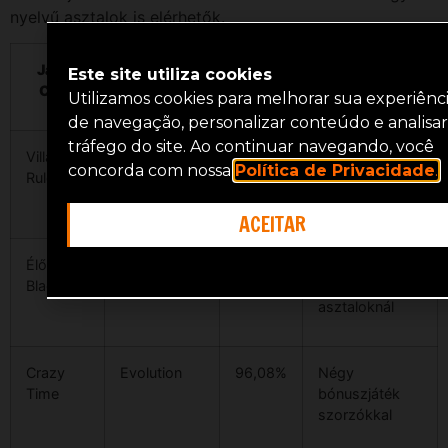
nyelvű asztalok is elérhetők.
Játék
Szolgáltató
RTP
Különleges
Este site utiliza cookies
Címe
Funkció
Utilizamos cookies para melhorar sua experiênc
de navegação, personalizar conteúdo e analisar
tráfego do site. Ao continuar navegando, você
Villám
Evolution
97,30%
Véletlenszerű
concorda com nossa
Política de Privacidade
.
Rulett
szorzók 500x-
ig
ACEITAR
Élő
Evolution
99,28%
Tét Mögött
Blackjack
opció teljes
asztaloknál
Crazy
Evolution
96,08%
Négy
Time
bónuszjáték
szorzókkal