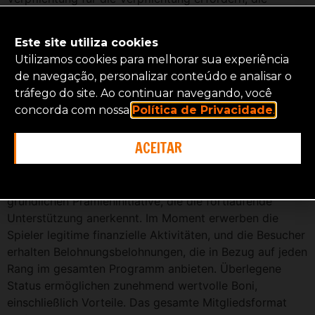
Verpflichtung zu erfordern, während der gesamten
Werbefigur vor dem Entfernen von Gewinnen zu
Este site utiliza cookies
beschäftigen. Das Erkennen mehrerer Bedingungen
Utilizamos cookies para melhorar sua experiência
sichert sich, um die Benutzer in der Lage zu sein, diese
de navegação, personalizar conteúdo e analisar o
insbesondere innerhalb eines neuen Player -Bündels zu
tráfego do site. Ao continuar navegando, você
machen.
concorda com nossa
Política de Privacidade
.
Hebelschema: Vergünstigungen
ACEITAR
in Bezug auf treue Benutzer
nv casino Preise Gamer Treue zusammen mit einer
gründlichen Prämieninitiative, die die fortlaufende
Unterstützung anerkennt. Im Moment erwerben die
Spieler legitime finanzielle Aktivitäten, und die Besucher
erhalten Belohnungsbelohnungen, die in Bezug auf jeden
Rang im gesamten Programm anbieten. Überlegene
Status ermöglichen zunehmend wertvolle Boni,
einschließlich Vorteile. Das gesamte Mitgliedsformat