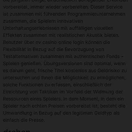
vorbereitet, immer wieder vorbereiten. Dieser Service
ist zusammen mit führenden Programmierunternehmen
zusammen, die Spielern innovativen
Unterhaltungserlebnissen mit auffälligen visuellen
Effekten zusammen mit realistischen Akustik bieten.
Benutzer über nv casino online login können die
Flexibilität in Bezug auf die Bevorzugung von
Testalternativen zusammen mit authentischen Fonds -
Spielen genießen. Übungsversionen sind optimal, wenn
es darum geht, frische Titel kostenlos aus Geldrisiko zu
untersuchen und Ihnen die Möglichkeit zu ermöglichen,
solche Funktionen zu erfassen, einschließlich der
Einrichtung von Taktiken im Vorfeld der Widmung der
Ressourcen eines Spielers. In dem Moment, in dem ein
Spieler nach echten Preisen vorbereitet ist, besteht die
Umwandlung in Bezug auf den legitimen Geldtyp als
einfach die Presse.