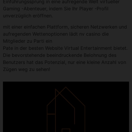
Einführungssprung in eine aufregende Welt virtueller
Gaming -Abenteuer, indem Sie Ihr Player -Profil
unverzüglich eröffnen.
mit einer einfachen Plattform, sicheren Netzwerken und
aufregenden Wettenoptionen lädt nv casino die
Mitglieder zu Parti ein
Pate in der besten Website Virtual Entertainment bietet.
Die bevorstehende beeindruckende Belohnung des
Benutzers hat das Potenzial, nur eine kleine Anzahl von
Zügen weg zu sehen!