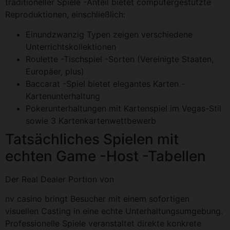
traditioneller Spiele -Anteil bietet computergestützte
Reproduktionen, einschließlich:
Einundzwanzig Typen zeigen verschiedene
Unterrichtskollektionen
Roulette -Tischspiel -Sorten (Vereinigte Staaten,
Europäer, plus)
Baccarat -Spiel bietet elegantes Karten -
Kartenunterhaltung
Pokerunterhaltungen mit Kartenspiel im Vegas-Stil
sowie 3 Kartenkartenwettbewerb
Tatsächliches Spielen mit
echten Game -Host -Tabellen
Der Real Dealer Portion von
nv casino bringt Besucher mit einem sofortigen
visuellen Casting in eine echte Unterhaltungsumgebung.
Professionelle Spiele veranstaltet direkte konkrete