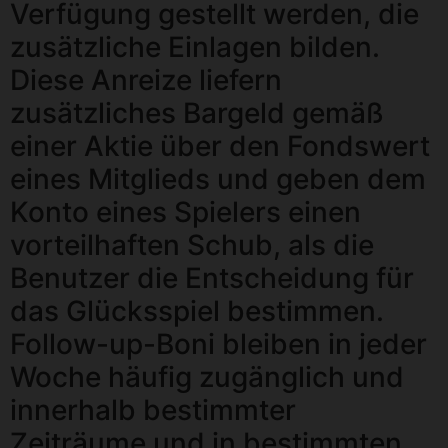
Verfügung gestellt werden, die
zusätzliche Einlagen bilden.
Diese Anreize liefern
zusätzliches Bargeld gemäß
einer Aktie über den Fondswert
eines Mitglieds und geben dem
Konto eines Spielers einen
vorteilhaften Schub, als die
Benutzer die Entscheidung für
das Glücksspiel bestimmen.
Follow-up-Boni bleiben in jeder
Woche häufig zugänglich und
innerhalb bestimmter
Zeiträume und in bestimmten