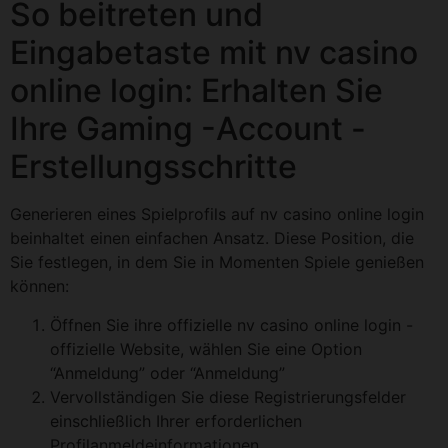
So beitreten und
Eingabetaste mit nv casino
online login: Erhalten Sie
Ihre Gaming -Account -
Erstellungsschritte
Generieren eines Spielprofils auf nv casino online login
beinhaltet einen einfachen Ansatz. Diese Position, die
Sie festlegen, in dem Sie in Momenten Spiele genießen
können:
Öffnen Sie ihre offizielle nv casino online login -
offizielle Website, wählen Sie eine Option
“Anmeldung” oder “Anmeldung”
Vervollständigen Sie diese Registrierungsfelder
einschließlich Ihrer erforderlichen
Profilanmeldeinformationen