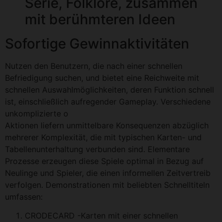
Serie, Folklore, zusammen
mit berühmteren Ideen
Sofortige Gewinnaktivitäten
Nutzen den Benutzern, die nach einer schnellen
Befriedigung suchen, und bietet eine Reichweite mit
schnellen Auswahlmöglichkeiten, deren Funktion schnell
ist, einschließlich aufregender Gameplay. Verschiedene
unkomplizierte o
Aktionen liefern unmittelbare Konsequenzen abzüglich
mehrerer Komplexität, die mit typischen Karten- und
Tabellenunterhaltung verbunden sind. Elementare
Prozesse erzeugen diese Spiele optimal in Bezug auf
Neulinge und Spieler, die einen informellen Zeitvertreib
verfolgen. Demonstrationen mit beliebten Schnelltiteln
umfassen:
CRODECARD -Karten mit einer schnellen