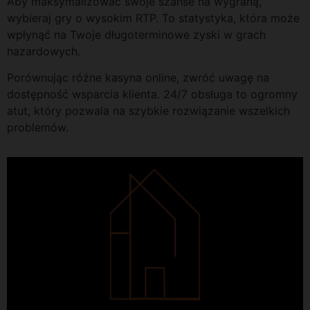
Aby maksymalizować swoje szanse na wygraną,
wybieraj gry o wysokim RTP. To statystyka, która może
wpłynąć na Twoje długoterminowe zyski w grach
hazardowych.
Porównując różne kasyna online, zwróć uwagę na
dostępność wsparcia klienta. 24/7 obsługa to ogromny
atut, który pozwala na szybkie rozwiązanie wszelkich
problemów.