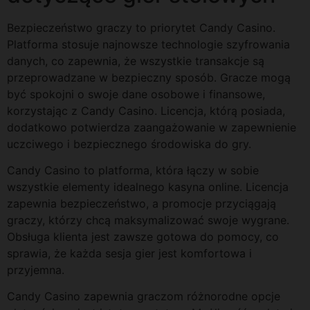
Bezpieczeństwo graczy to priorytet Candy Casino.
Platforma stosuje najnowsze technologie szyfrowania
danych, co zapewnia, że wszystkie transakcje są
przeprowadzane w bezpieczny sposób. Gracze mogą
być spokojni o swoje dane osobowe i finansowe,
korzystając z Candy Casino. Licencja, którą posiada,
dodatkowo potwierdza zaangażowanie w zapewnienie
uczciwego i bezpiecznego środowiska do gry.
Candy Casino to platforma, która łączy w sobie
wszystkie elementy idealnego kasyna online. Licencja
zapewnia bezpieczeństwo, a promocje przyciągają
graczy, którzy chcą maksymalizować swoje wygrane.
Obsługa klienta jest zawsze gotowa do pomocy, co
sprawia, że każda sesja gier jest komfortowa i
przyjemna.
Candy Casino zapewnia graczom różnorodne opcje