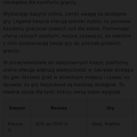
niezbędna dla komfortu graczy.
Wybierając kasyno online, zwróć uwagę na dostępne
gry. Legalne kasyna oferują szeroki wybór, co pozwala
każdemu graczowi znaleźć coś dla siebie. Porównując
ofertę różnych platform, można zauważyć, że niektóre
z nich dostosowują swoje gry do potrzeb polskich
graczy.
W przeciwieństwie do stacjonarnych kasyn, platformy
online oferują większą elastyczność w zakresie dostępu
do gier. Możesz grać w dowolnym miejscu i czasie, co
sprawia, że gry hazardowe są bardziej dostępne. To
idealna opcja dla tych, którzy cenią sobie wygodę.
Kasyno
Bonusy
Gry
Kasyno
50% do 1500 zł
Sloty, Ruletka
O