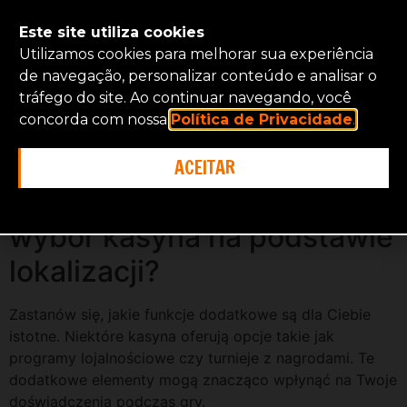
licencje i zabezpieczenia. Dzięki temu zwiększasz
swoje szanse na uczciwą grę oraz minimalizujesz
Este site utiliza cookies
ryzyko oszustw. Zrób mały research, zanim zaczniesz
Utilizamos cookies para melhorar sua experiência
grać na prawdziwe pieniądze.
de navegação, personalizar conteúdo e analisar o
tráfego do site. Ao continuar navegando, você
Graj w kasynach, które oferują gry karciane i
concorda com nossa
Política de Privacidade
.
stołowe
Ucz się zasad gier przed rozpoczęciem gry
ACEITAR
Sprawdź, które kasyna oferują najlepsze promocje
Jakie czynniki wpływają na
wybór kasyna na podstawie
lokalizacji?
Zastanów się, jakie funkcje dodatkowe są dla Ciebie
istotne. Niektóre kasyna oferują opcje takie jak
programy lojalnościowe czy turnieje z nagrodami. Te
dodatkowe elementy mogą znacząco wpłynąć na Twoje
doświadczenia podczas gry.