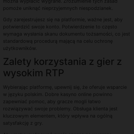
można wypłacić wygrane. Zrozumienie tych zasad
pomoże uniknąć nieprzyjemnych niespodzianek.
Gdy zarejestrujesz się na platformie, ważne jest, aby
potwierdzić swoje konto. Potwierdzenie to często
wymaga wysłania skanu dokumentu tożsamości, co jest
standardową procedurą mającą na celu ochronę
użytkowników.
Zalety korzystania z gier z
wysokim RTP
Wybierając platformę, upewnij się, że oferuje wsparcie
w języku polskim. Dobre kasyno online powinno
zapewniać pomoc, aby gracze mogli łatwo
rozwiązywać swoje problemy. Obsługa klienta jest
kluczowym elementem, który wpływa na ogólną
satysfakcję z gry.