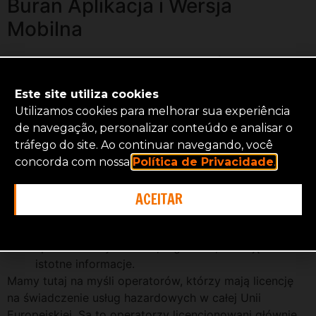
Buran Aplikacja i Wersja
Mobilna
Limity na transakcję MuchBetter różnią się w
zależności od operatora, który posiada tę metodę
Este site utiliza cookies
na swojej stronie.
Utilizamos cookies para melhorar sua experiência
W kasie wybierz MuchBetter i podaj numer
de navegação, personalizar conteúdo e analisar o
telefonu/konto powiązane z aplikacją.
tráfego do site. Ao continuar navegando, você
Sprawdzasz nowego operatora i chcesz ocenić
concorda com nossa
Política de Privacidade
.
czas księgowania oraz komunikację,
Co więcej, korzystanie z e-portfela oznacza, że
ACEITAR
możesz dokonywać natychmiastowych wpłat i
wypłat.
Dotarliśmy do pełnej listy promocji Buran Casino,
sprawdziliśmy warunki, regulamin, licencję i inne
istotne informacje.
Mamy tutaj na myśli operatorów, którzy mają licencję
na świadczenie usług hazardowych w całej Unii
Europejskiej. Są to operatorzy licencjonowani głównie