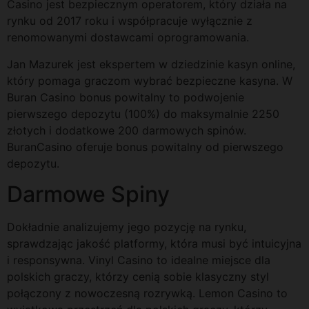
Casino jest bezpiecznym operatorem, który działa na
rynku od 2017 roku i współpracuje wyłącznie z
renomowanymi dostawcami oprogramowania.
Jan Mazurek jest ekspertem w dziedzinie kasyn online,
który pomaga graczom wybrać bezpieczne kasyna. W
Buran Casino bonus powitalny to podwojenie
pierwszego depozytu (100%) do maksymalnie 2250
złotych i dodatkowe 200 darmowych spinów.
BuranCasino oferuje bonus powitalny od pierwszego
depozytu.
Darmowe Spiny
Dokładnie analizujemy jego pozycję na rynku,
sprawdzając jakość platformy, która musi być intuicyjna
i responsywna. Vinyl Casino to idealne miejsce dla
polskich graczy, którzy cenią sobie klasyczny styl
połączony z nowoczesną rozrywką. Lemon Casino to