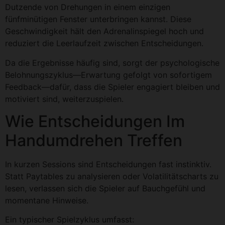
Dutzende von Drehungen in einem einzigen
fünfminütigen Fenster unterbringen kannst. Diese
Geschwindigkeit hält den Adrenalinspiegel hoch und
reduziert die Leerlaufzeit zwischen Entscheidungen.
Da die Ergebnisse häufig sind, sorgt der psychologische
Belohnungszyklus—Erwartung gefolgt von sofortigem
Feedback—dafür, dass die Spieler engagiert bleiben und
motiviert sind, weiterzuspielen.
Wie Entscheidungen Im
Handumdrehen Treffen
In kurzen Sessions sind Entscheidungen fast instinktiv.
Statt Paytables zu analysieren oder Volatilitätscharts zu
lesen, verlassen sich die Spieler auf Bauchgefühl und
momentane Hinweise.
Ein typischer Spielzyklus umfasst: