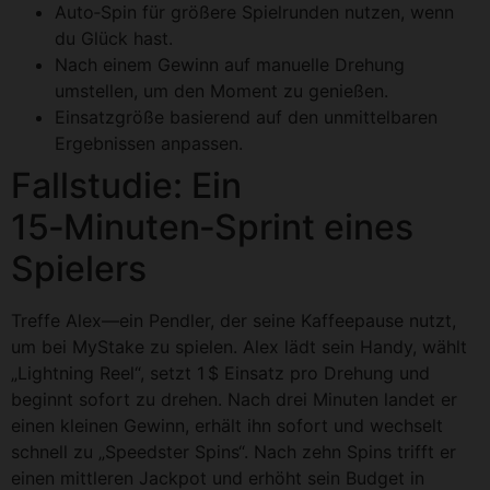
Auto‑Spin für größere Spielrunden nutzen, wenn
du Glück hast.
Nach einem Gewinn auf manuelle Drehung
umstellen, um den Moment zu genießen.
Einsatzgröße basierend auf den unmittelbaren
Ergebnissen anpassen.
Fallstudie: Ein
15‑Minuten‑Sprint eines
Spielers
Treffe Alex—ein Pendler, der seine Kaffeepause nutzt,
um bei MyStake zu spielen. Alex lädt sein Handy, wählt
„Lightning Reel“, setzt 1 $ Einsatz pro Drehung und
beginnt sofort zu drehen. Nach drei Minuten landet er
einen kleinen Gewinn, erhält ihn sofort und wechselt
schnell zu „Speedster Spins“. Nach zehn Spins trifft er
einen mittleren Jackpot und erhöht sein Budget in