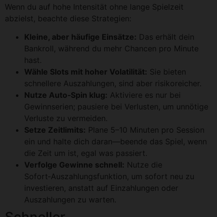
Wenn du auf hohe Intensität ohne lange Spielzeit
abzielst, beachte diese Strategien:
Kleine, aber häufige Einsätze:
Das erhält dein
Bankroll, während du mehr Chancen pro Minute
hast.
Wähle Slots mit hoher Volatilität:
Sie bieten
schnellere Auszahlungen, sind aber risikoreicher.
Nutze Auto‑Spin klug:
Aktiviere es nur bei
Gewinnserien; pausiere bei Verlusten, um unnötige
Verluste zu vermeiden.
Setze Zeitlimits:
Plane 5–10 Minuten pro Session
ein und halte dich daran—beende das Spiel, wenn
die Zeit um ist, egal was passiert.
Verfolge Gewinne schnell:
Nutze die
Sofort‑Auszahlungsfunktion, um sofort neu zu
investieren, anstatt auf Einzahlungen oder
Auszahlungen zu warten.
Schneller