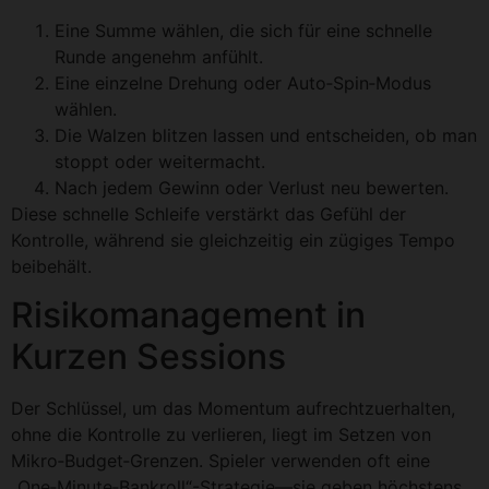
Eine Summe wählen, die sich für eine schnelle
Runde angenehm anfühlt.
Eine einzelne Drehung oder Auto‑Spin‑Modus
wählen.
Die Walzen blitzen lassen und entscheiden, ob man
stoppt oder weitermacht.
Nach jedem Gewinn oder Verlust neu bewerten.
Diese schnelle Schleife verstärkt das Gefühl der
Kontrolle, während sie gleichzeitig ein zügiges Tempo
beibehält.
Risikomanagement in
Kurzen Sessions
Der Schlüssel, um das Momentum aufrechtzuerhalten,
ohne die Kontrolle zu verlieren, liegt im Setzen von
Mikro‑Budget‑Grenzen. Spieler verwenden oft eine
„One‑Minute‑Bankroll“-Strategie—sie geben höchstens