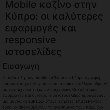
Mobile καζίνο στην
Κύπρο: οι καλύτερες
εφαρμογές και
responsive
ιστοσελίδες
Εισαγωγή
Η ανάπτυξη των mobile καζίνο στην Κύπρο έχει φέρει
επανάσταση στον τρόπο που οι παίκτες αλληλεπιδρούν
με τα παιχνίδια τυχερών παιχνιδιών. Οι καλύτερες
εφαρμογές και οι responsive ιστοσελίδες προσφέρουν
μια μοναδική εμπειρία στους χρήστες, επιτρέποντάς
τους να απολαμβάνουν τα αγαπημένα τους παιχνίδια