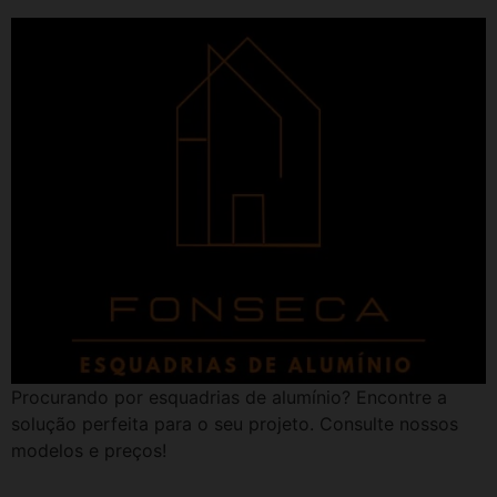
Procurando por esquadrias de alumínio? Encontre a
solução perfeita para o seu projeto. Consulte nossos
modelos e preços!