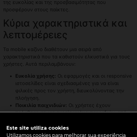
της ευκολίας και της προσβασιμότητας που
προσφέρουν στους παίκτες.
Κύρια χαρακτηριστικά και
λεπτομέρειες
Τα mobile καζίνο διαθέτουν μια σειρά από
χαρακτηριστικά που τα καθιστούν ελκυστικά για τους
χρήστες. Αυτά περιλαμβάνουν:
Ευκολία χρήσης:
Οι εφαρμογές και οι responsive
ιστοσελίδες είναι σχεδιασμένες για να είναι
φιλικές προς τον χρήστη, διευκολύνοντας την
πλοήγηση.
Ποικιλία παιχνιδιών:
Οι χρήστες έχουν
πρόσβαση σε μια ευρεία γκάμα παιχνιδιών, από
κουλοχέρηδες μέχρι επιτραπέζια παιχνίδια.
Ασφάλεια:
Οι περισσότερες πλατφόρμες
Este site utiliza cookies
χρησιμοποιούν προηγμένες τεχνολογίες
Utilizamos cookies para melhorar sua experiência