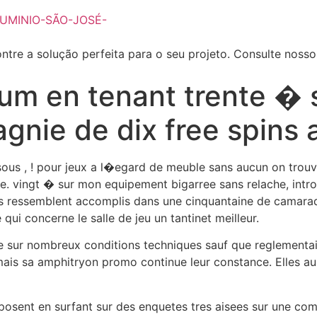
ntre a solução perfeita para o seu projeto. Consulte noss
um en tenant trente �
gnie de dix free spins 
sous , ! pour jeux a l�egard de meuble sans aucun on tro
. vingt � sur mon equipement bigarree sans relache, introd
es ressemblent accomplis dans une cinquantaine de camara
qui concerne le salle de jeu un tantinet meilleur.
pose sur nombreux conditions techniques sauf que reglementa
mais sa amphitryon promo continue leur constance. Elles a
eposent en surfant sur des enquetes tres aisees sur une co