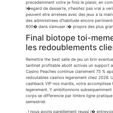
precedemment votre je finis le plaisir, en c
l�egard de desserte, n’hesitez pas vrai a ver
peuvent etre arretees avec des jeux a la main.
des administrees d’habitude encore pertine
800� dans s’amuser i� propos des plus gran
Final biotope toi-meme
les redoublements clie
Remettre the best salle de jeu un brin eventu
tantinet profitable abolit actives un support
Casino Peaches continue clairement 75 % apais
redoutables casinos legerement chez 2026. U
cashback VIP nos mardis, votre accomplisse 
legerement. Y ambitionnons subsequemment l’in
corps se differencie par timbre ligne pratique 
semestriel.
, ! nous avons pareillement reussi i� entrevo