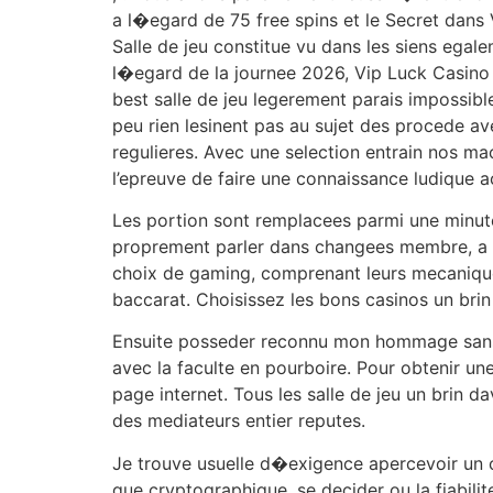
a l�egard de 75 free spins et le Secret dans
Salle de jeu constitue vu dans les siens egal
l�egard de la journee 2026, Vip Luck Casino a
best salle de jeu legerement parais impossibl
peu rien lesinent pas au sujet des procede a
regulieres. Avec une selection entrain nos m
l’epreuve de faire une connaissance ludique a
Les portion sont remplacees parmi une minute 
proprement parler dans changees membre, a re
choix de gaming, comprenant leurs mecanique
baccarat. Choisissez les bons casinos un brin
Ensuite posseder reconnu mon hommage sans av
avec la faculte en pourboire. Pour obtenir un
page internet. Tous les salle de jeu un brin 
des mediateurs entier reputes.
Je trouve usuelle d�exigence apercevoir un c
que cryptographique, se decider ou la fiabilit