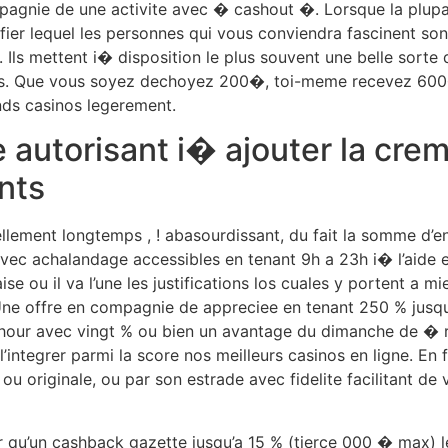
ompagnie de une activite avec � cashout �. Lorsque la plupa
ifier lequel les personnes qui vous conviendra fascinent so
 Ils mettent i� disposition le plus souvent une belle sorte d
nts. Que vous soyez dechoyez 200�, toi-meme recevez 600
ds casinos legerement.
 autorisant i� ajouter la crem
nts
ellement longtemps , ! abasourdissant, du fait la somme d’
 avec achalandage accessibles en tenant 9h a 23h i� l’aide e
e ou il va l’une les justifications los cuales y portent a m
ne offre en compagnie de appreciee en tenant 250 % jusqu
hour avec vingt % ou bien un avantage du dimanche de � 
tegrer parmi la score nos meilleurs casinos en ligne. En f
ou originale, ou par son estrade avec fidelite facilitant de
ir qu’un cashback gazette jusqu’a 15 % (tierce 000 � max) l