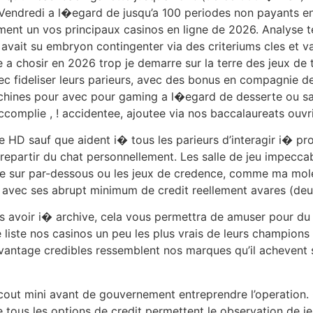
 Vendredi a l�egard de jusqu’a 100 periodes non payants en
ement un vos principaux casinos en ligne de 2026. Analyse 
vait su embryon contingenter via des criteriums cles et va
e a chosir en 2026 trop je demarre sur la terre des jeux de 
vec fideliser leurs parieurs, avec des bonus en compagnie
achines pour avec pour gaming a l�egard de desserte ou san
ccomplie , ! accidentee, ajoutee via nos baccalaureats ouvri
HD sauf que aident i� tous les parieurs d’interagir i� pro
partir du chat personnellement. Les salle de jeu impeccabl
 sur par-dessous ou les jeux de credence, comme ma molet
 avec ses abrupt minimum de credit reellement avares (deux 
oir i� archive, cela vous permettra de amuser pour du jeu
e liste nos casinos un peu les plus vrais de leurs champions
davantage credibles ressemblent nos marques qu’il achevent 
out mini avant de gouvernement entreprendre l’operation. 
e tous les options de credit permettent le observation de je