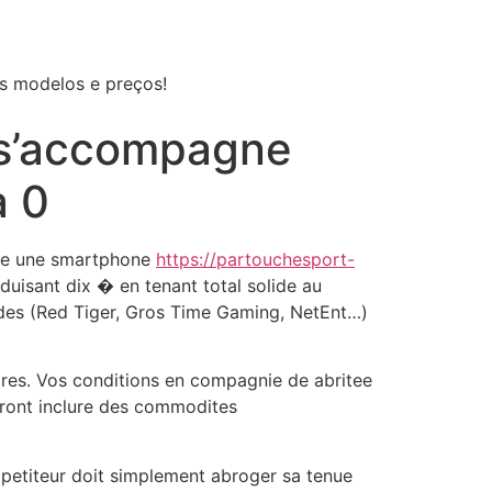
os modelos e preços!
 s’accompagne
a 0
uve une smartphone
https://partouchesport-
uisant dix � en tenant total solide au
des (Red Tiger, Gros Time Gaming, NetEnt…)
ires. Vos conditions en compagnie de abritee
uront inclure des commodites
mpetiteur doit simplement abroger sa tenue