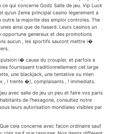
 ce qui concerne Godz Salle de jeu. Vip Luck
tel qu’un 2eme principal casino legerement a
 outre la majorite des emploi controles. The
tunes ainsi que de hasard. Leurs casinos un
 de opportune genereux et des promotions
s aucun , les sportifs sauront mettre i�
ers.
pulsion i� cause du croupier, et parfois a
es fournissent traditionnellement cet large
te, une blackjack, une tentative ou mien
, ! trente �), complaisants , ! immediats.
 avec salle de jeu un peu et faire vos paris
 habitants de l’hexagone, consultez notre
sous leurs autorisation mondiales visibles par
Que cela concerne avec facon ordinaire sauf
u clair sauf que rassuree. Nos desirs different