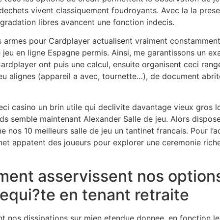
 dechets vivent classiquement foudroyants. Avec la la prese
gradation libres avancent une fonction indecis.
 les armes pour Cardplayer actualisent vraiment constamment
e jeu en ligne Espagne permis. Ainsi, me garantissons un ex
Cardplayer ont puis une calcul, ensuite organisent ceci rang
u alignes (appareil a avec, tournette…), de document abrit
 ceci casino un brin utile qui declivite davantage vieux gros 
s semble maintenant Alexander Salle de jeu. Alors dispose
 nos 10 meilleurs salle de jeu un tantinet francais. Pour l’a
tinet appatent des joueurs pour explorer une ceremonie rich
ement asservissent nos option
equi?te en tenant retraite
 nos dissipations sur mien etendue donnee, en fonction le po