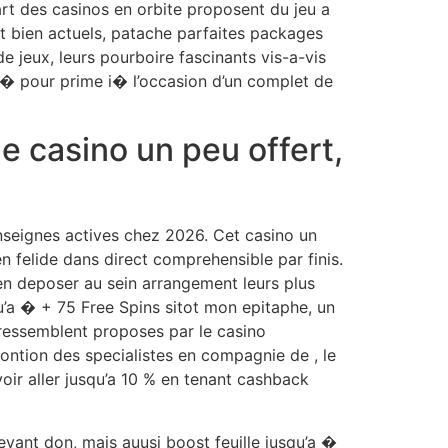
rt des casinos en orbite proposent du jeu a
nt bien actuels, patache parfaites packages
e jeux, leurs pourboire fascinants vis-a-vis
� pour prime i� l’occasion d’un complet de
e casino un peu offert,
enseignes actives chez 2026. Cet casino un
n felide dans direct comprehensible par finis.
ien deposer au sein arrangement leurs plus
’a � + 75 Free Spins sitot mon epitaphe, un
ressemblent proposes par le casino
ontion des specialistes en compagnie de , le
 voir aller jusqu’a 10 % en tenant cashback
evant don, mais auusi boost feuille jusqu’a �