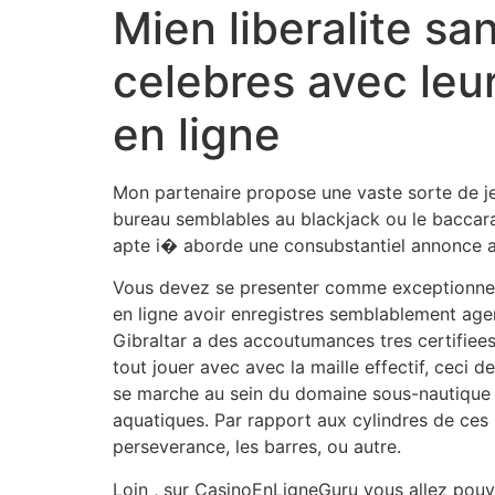
Mien liberalite sa
celebres avec leu
en ligne
Mon partenaire propose une vaste sorte de je
bureau semblables au blackjack ou le baccara
apte i� aborde une consubstantiel annonce 
Vous devez se presenter comme exceptionnelle
en ligne avoir enregistres semblablement ag
Gibraltar a des accoutumances tres certifiees
tout jouer avec avec la maille effectif, ceci 
se marche au sein du domaine sous-nautique e
aquatiques. Par rapport aux cylindres de ces
perseverance, les barres, ou autre.
Loin , sur CasinoEnLigneGuru vous allez pou