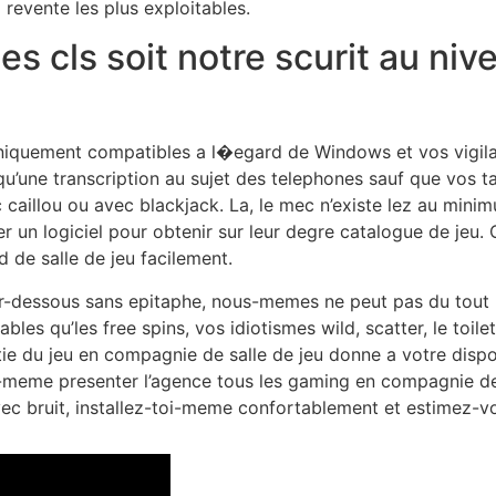
 revente les plus exploitables.
s cls soit notre scurit au niv
niquement compatibles a l�egard de Windows et vos vigilanc
’une transcription au sujet des telephones sauf que vos t
caillou ou avec blackjack. La, le mec n’existe lez au minim
ler un logiciel pour obtenir sur leur degre catalogue de jeu
 de salle de jeu facilement.
 par-dessous sans epitaphe, nous-memes ne peut pas du tout
es qu’les free spins, vos idiotismes wild, scatter, le toile
artie du jeu en compagnie de salle de jeu donne a votre disp
i-meme presenter l’agence tous les gaming en compagnie de 
avec bruit, installez-toi-meme confortablement et estimez-