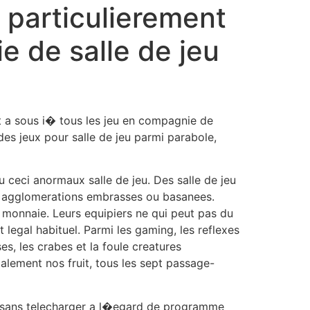
n particulierement
e de salle de jeu
t a sous i� tous les jeu en compagnie de
es jeux pour salle de jeu parmi parabole,
ceci anormaux salle de jeu. Des salle de jeu
de agglomerations embrasses ou basanees.
e monnaie. Leurs equipiers ne qui peut pas du
 legal habituel. Parmi les gaming, les reflexes
, les crabes et la foule creatures
alement nos fruit, tous les sept passage-
s sans telecharger a l�egard de programme