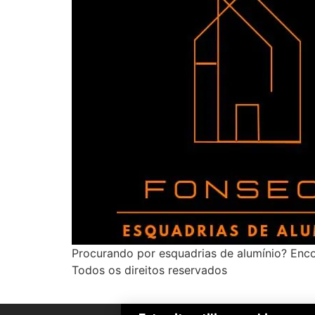
Procurando por esquadrias de alumínio? Enco
Todos os direitos reservados