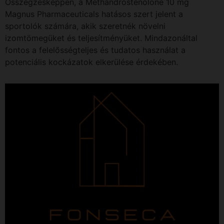
Összegzésképpen, a Methandrostenolone 10 mg
Magnus Pharmaceuticals hatásos szert jelent a
sportolók számára, akik szeretnék növelni
izomtömegüket és teljesítményüket. Mindazonáltal
fontos a felelősségteljes és tudatos használat a
potenciális kockázatok elkerülése érdekében.