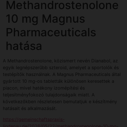
Methandrostenolone
10 mg Magnus
Pharmaceuticals
hatása
A Methandrostenolone, közismert nevén Dianabol, az
egyik legnépszerűbb szteroid, amelyet a sportolók és
testépítők használnak. A Magnus Pharmaceuticals által
gyártott 10 mg-os tabletták különösen keresettek a
piacon, mivel hatékony izomépítési és
teljesítményfokozó tulajdonságaik miatt. A
következőkben részletesen bemutatjuk e készítmény
hatásait és alkalmazását.
https://gemeinschaftspraxis-
lindenau.de/2026/05/22/methandrostenolone-10-mg-