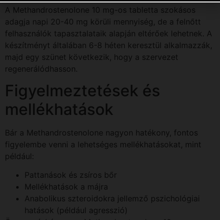
A Methandrostenolone 10 mg-os tabletta szokásos
adagja napi 20-40 mg körüli mennyiség, de a felnőtt
felhasználók tapasztalataik alapján eltérőek lehetnek. A
készítményt általában 6-8 héten keresztül alkalmazzák,
majd egy szünet következik, hogy a szervezet
regenerálódhasson.
Figyelmeztetések és
mellékhatások
Bár a Methandrostenolone nagyon hatékony, fontos
figyelembe venni a lehetséges mellékhatásokat, mint
például:
Pattanások és zsíros bőr
Mellékhatások a májra
Anabolikus szteroidokra jellemző pszichológiai
hatások (például agresszió)