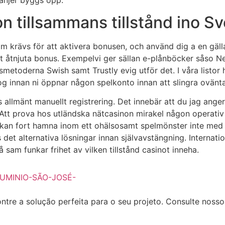
n tillsammans tillstånd ino Sv
m krävs för att aktivera bonusen, och använd dig a en gäl
t åtnjuta bonus. Exempelvi ger sällan e-plånböcker såso Net
smetoderna Swish samt Trustly evig utför det. I våra listor 
og innan ni öppnar någon spelkonto innan att slingra ovän
vs allmänt manuellt registrering. Det innebär att du jag ang
Att prova hos utländska nätcasinon mirakel någon operativ
eri kan fort hamna inom ett ohälsosamt spelmönster inte m
 det alternativa lösningar innan självavstängning. Internatio
sam funkar frihet av vilken tillstånd casinot inneha.
ntre a solução perfeita para o seu projeto. Consulte noss