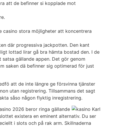
ra att de befinner si kopplade mot
re.
ne casino stora möjligheter att koncentrera
aken där progressiva jackpotten. Den kant
igt lottad lirar gå bra hämta bostad den. I de
 satsa gällande appen. Det gör genom
m saken dä befinner sig optimerad för just
edfö att de inte längre ge försvinna tjänster
inon utan registrering. Tillsammans det sagt
kta såso någon flyktig inregistrering.
 casino 2026 beror ringa gällande
ttet existera en eminent alternativ. Du ser
iellt i slots och på rak arm. Skillnaderna