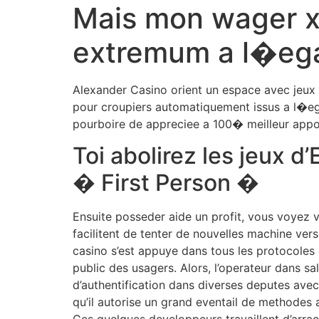
Mais mon wager x
extremum a l�ega
Alexander Casino orient un espace avec jeux
pour croupiers automatiquement issus a l�egar
pourboire de appreciee a 100� meilleur appo
Toi abolirez les jeux d’
� First Person �
Ensuite posseder aide un profit, vous voyez 
facilitent de tenter de nouvelles machine ve
casino s’est appuye dans tous les protocole
public des usagers. Alors, l’operateur dans s
d’authentification dans diverses deputes ave
qu’il autorise un grand eventail de methodes