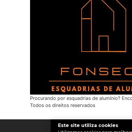
Procurando por esquadrias de alumínio? Enco
Todos os direitos reservados
Este site utiliza cookies