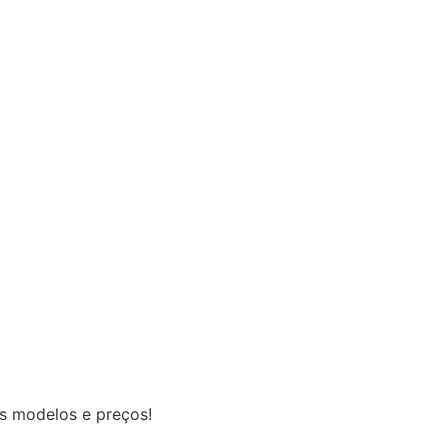
os modelos e preços!