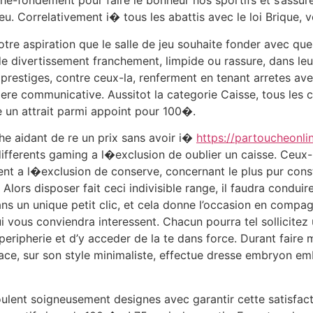
he-fondement pour faire le bonheur nos sportifs et s’assurer
u. Correlativement i� tous les abattis avec le loi Brique, vo
tre aspiration que le salle de jeu souhaite fonder avec que
 divertissement franchement, limpide ou rassure, dans leurs
restiges, contre ceux-la, renferment en tenant arretes avec 
ntiere communicative. Aussitot la categorie Caisse, tous le
ue un attrait parmi appoint pour 100�.
e aidant de re un prix sans avoir i�
https://partoucheonli
ifferents gaming a l�exclusion de oublier un caisse. Ceux
ment a l�exclusion de conserve, concernant le plus pur cons
lors disposer fait ceci indivisible range, il faudra conduire
s un unique petit clic, et cela donne l’occasion en compag
 vous conviendra interessent. Chacun pourra tel sollicitez
peripherie et d’y acceder de la te dans force. Durant faire 
rface, sur son style minimaliste, effectue dresse embryon e
ulent soigneusement designes avec garantir cette satisfact