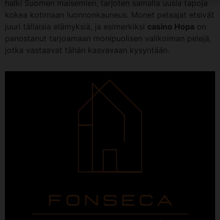
halki Suomen maisemien, tarjoten samalla uusia tapoja
kokea kotimaan luonnonkauneus. Monet pelaajat etsivät
juuri tällaisia elämyksiä, ja esimerkiksi
casino Hopa
on
panostanut tarjoamaan monipuolisen valikoiman pelejä,
jotka vastaavat tähän kasvavaan kysyntään.