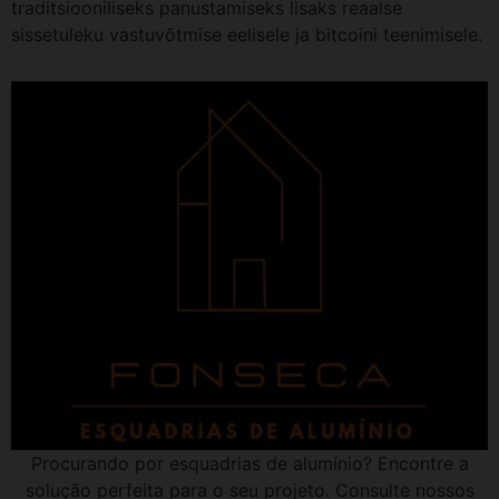
traditsiooniliseks panustamiseks lisaks reaalse
sissetuleku vastuvõtmise eelisele ja bitcoini teenimisele.
Procurando por esquadrias de alumínio? Encontre a
solução perfeita para o seu projeto. Consulte nossos