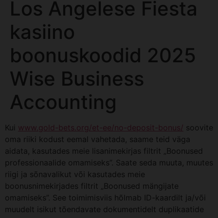
Los Angelese Fiesta
kasiino
boonuskoodid 2025
Wise Business
Accounting
Kui
www.gold-bets.org/et-ee/no-deposit-bonus/
soovite
oma riiki kodust eemal vahetada, saame teid väga
aidata, kasutades meie lisanimekirjas filtrit „Boonused
professionaalide omamiseks”. Saate seda muuta, muutes
riigi ja sõnavalikut või kasutades meie
boonusnimekirjades filtrit „Boonused mängijate
omamiseks”. See toimimisviis hõlmab ID-kaardilt ja/või
muudelt isikut tõendavate dokumentidelt duplikaatide