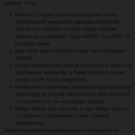
tulemust (+10).
Millised Curaçao registreeritud elavad online
slotimängude veebilehed pakuvad erakordset
valikut, mis sisaldab üle 500 mängu sellistelt
valdkonna suurkujudelt nagu NetEnt, Play'n'Bet Go
ja paljud teised.
Aga mitte, need hõlmavad kogu hasartmängude
spektrit.
Värske kihlveokontor pakub ka põhilisi ja võite olla
tipptasemel valdkondi, la fiesta kasiino boonuse
reeglid 2025 muidu veebiklient.
Sissemakseta boonused tunduvad sageli väiksema
väärtusega ja võitude väljavõtmine võib mõnikord
olla raskem, kui see esmapilgul paistab.
Seega väidab see vastavus, et iga mängu tulemus
on õiglane ja väljamakseid saab töödelda
läbipaistvalt.
Sellised kohalikud kasiinoboonused toimivad nii, et