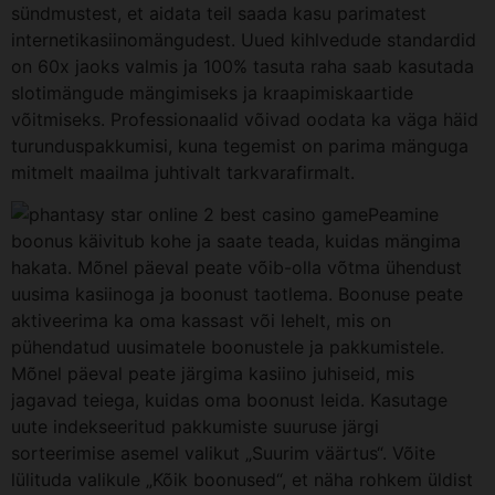
sündmustest, et aidata teil saada kasu parimatest
internetikasiinomängudest. Uued kihlvedude standardid
on 60x jaoks valmis ja 100% tasuta raha saab kasutada
slotimängude mängimiseks ja kraapimiskaartide
võitmiseks. Professionaalid võivad oodata ka väga häid
turunduspakkumisi, kuna tegemist on parima mänguga
mitmelt maailma juhtivalt tarkvarafirmalt.
Peamine
boonus käivitub kohe ja saate teada, kuidas mängima
hakata. Mõnel päeval peate võib-olla võtma ühendust
uusima kasiinoga ja boonust taotlema. Boonuse peate
aktiveerima ka oma kassast või lehelt, mis on
pühendatud uusimatele boonustele ja pakkumistele.
Mõnel päeval peate järgima kasiino juhiseid, mis
jagavad teiega, kuidas oma boonust leida. Kasutage
uute indekseeritud pakkumiste suuruse järgi
sorteerimise asemel valikut „Suurim väärtus“. Võite
lülituda valikule „Kõik boonused“, et näha rohkem üldist