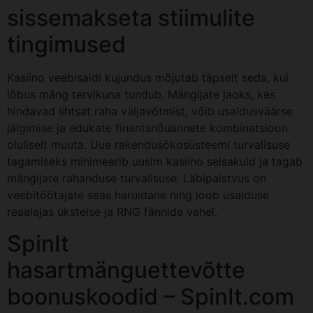
sissemakseta stiimulite
tingimused
Kasiino veebisaidi kujundus mõjutab täpselt seda, kui
lõbus mäng tervikuna tundub. Mängijate jaoks, kes
hindavad lihtsat raha väljavõtmist, võib usaldusväärse
jälgimise ja edukate finantsnõuannete kombinatsioon
oluliselt muuta. Uue rakendusökosüsteemi turvalisuse
tagamiseks minimeerib uusim kasiino seisakuid ja tagab
mängijate rahanduse turvalisuse. Läbipaistvus on
veebitöötajate seas haruldane ning loob usalduse
reaalajas üksteise ja RNG fännide vahel.
SpinIt
hasartmänguettevõtte
boonuskoodid – SpinIt.com