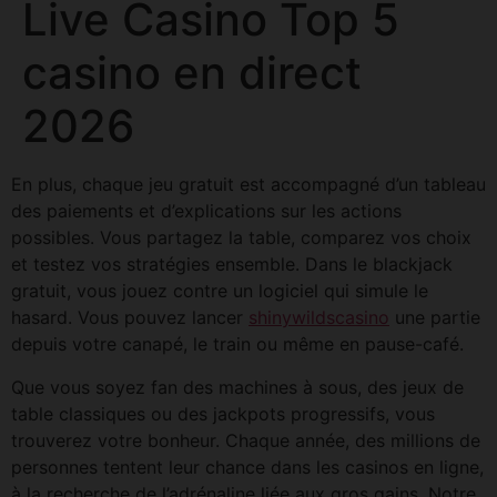
Live Casino Top 5
casino en direct
2026
En plus, chaque jeu gratuit est accompagné d’un tableau
des paiements et d’explications sur les actions
possibles. Vous partagez la table, comparez vos choix
et testez vos stratégies ensemble. Dans le blackjack
gratuit, vous jouez contre un logiciel qui simule le
hasard. Vous pouvez lancer
shinywildscasino
une partie
depuis votre canapé, le train ou même en pause-café.
Que vous soyez fan des machines à sous, des jeux de
table classiques ou des jackpots progressifs, vous
trouverez votre bonheur. Chaque année, des millions de
personnes tentent leur chance dans les casinos en ligne,
à la recherche de l’adrénaline liée aux gros gains. Notre