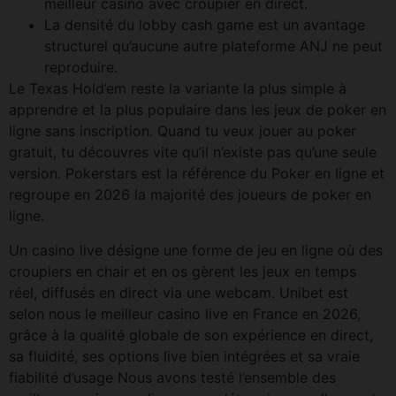
meilleur casino avec croupier en direct.
La densité du lobby cash game est un avantage
structurel qu’aucune autre plateforme ANJ ne peut
reproduire.
Le Texas Hold’em reste la variante la plus simple à
apprendre et la plus populaire dans les jeux de poker en
ligne sans inscription. Quand tu veux jouer au poker
gratuit, tu découvres vite qu’il n’existe pas qu’une seule
version. Pokerstars est la référence du Poker en ligne et
regroupe en 2026 la majorité des joueurs de poker en
ligne.
Un casino live désigne une forme de jeu en ligne où des
croupiers en chair et en os gèrent les jeux en temps
réel, diffusés en direct via une webcam. Unibet est
selon nous le meilleur casino live en France en 2026,
grâce à la qualité globale de son expérience en direct,
sa fluidité, ses options live bien intégrées et sa vraie
fiabilité d’usage Nous avons testé l’ensemble des