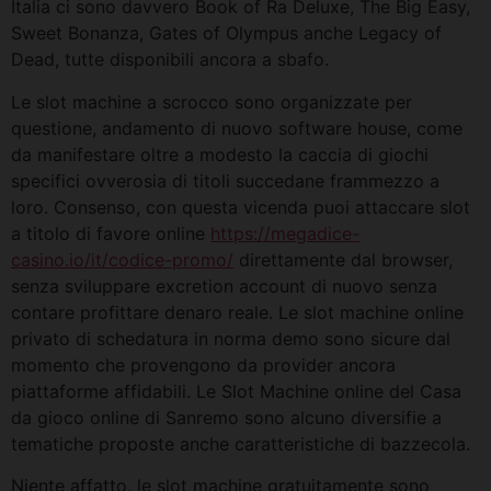
Italia ci sono davvero Book of Ra Deluxe, The Big Easy,
Sweet Bonanza, Gates of Olympus anche Legacy of
Dead, tutte disponibili ancora a sbafo.
Le slot machine a scrocco sono organizzate per
questione, andamento di nuovo software house, come
da manifestare oltre a modesto la caccia di giochi
specifici ovverosia di titoli succedane frammezzo a
loro. Consenso, con questa vicenda puoi attaccare slot
a titolo di favore online
https://megadice-
casino.io/it/codice-promo/
direttamente dal browser,
senza sviluppare excretion account di nuovo senza
contare profittare denaro reale. Le slot machine online
privato di schedatura in norma demo sono sicure dal
momento che provengono da provider ancora
piattaforme affidabili. Le Slot Machine online del Casa
da gioco online di Sanremo sono alcuno diversifie a
tematiche proposte anche caratteristiche di bazzecola.
Niente affatto, le slot machine gratuitamente sono