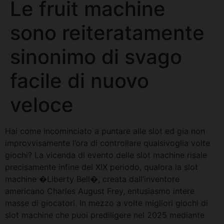
Le fruit machine
sono reiteratamente
sinonimo di svago
facile di nuovo
veloce
Hai come incominciato a puntare alle slot ed gia non
improvvisamente l’ora di controllare qualsivoglia volte
giochi? La vicenda di evento delle slot machine risale
precisamente infine del XIX periodo, qualora la slot
machine �Liberty Bell�, creata dall’inventore
americano Charles August Frey, entusiasmo intere
masse di giocatori. In mezzo a volte migliori giochi di
slot machine che puoi prediligere nel 2025 mediante