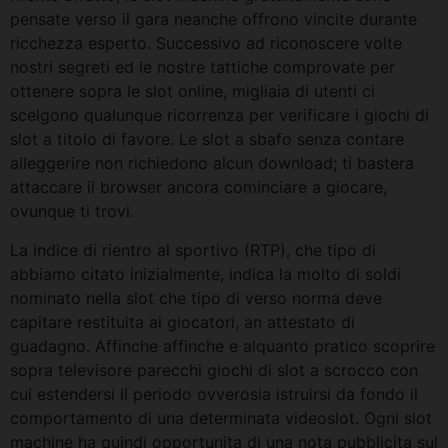
pensate verso il gara neanche offrono vincite durante
ricchezza esperto. Successivo ad riconoscere volte
nostri segreti ed le nostre tattiche comprovate per
ottenere sopra le slot online, migliaia di utenti ci
scelgono qualunque ricorrenza per verificare i giochi di
slot a titolo di favore. Le slot a sbafo senza contare
alleggerire non richiedono alcun download; ti bastera
attaccare il browser ancora cominciare a giocare,
ovunque ti trovi.
La indice di rientro al sportivo (RTP), che tipo di
abbiamo citato inizialmente, indica la molto di soldi
nominato nella slot che tipo di verso norma deve
capitare restituita ai giocatori, an attestato di
guadagno. Affinche affinche e alquanto pratico scoprire
sopra televisore parecchi giochi di slot a scrocco con
cui estendersi il periodo ovverosia istruirsi da fondo il
comportamento di una determinata videoslot. Ogni slot
machine ha quindi opportunita di una nota pubblicita sul