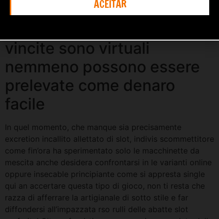
ACEITAR
preferite ovunque deguise sia!
Mediante tal accidente, le
vincite sono virtuali
nemmeno possono essere
prelevate come denaro
facile
In quel momento, che manque sia precisamente
excretion incallito allettato di slot, indivis scommettitore
come fin’ora ha sperimentato solo le macchinette da
mescita anche desidera confrontarsi in le varianti online
oppure insecable principiante come si appresta single
qui an accertare questa tipo di gioco, non ti resta che
razza di afferrare la artigianale di sotto stile e far
diffondersi all’impazzata rso rulli delle abatte slot