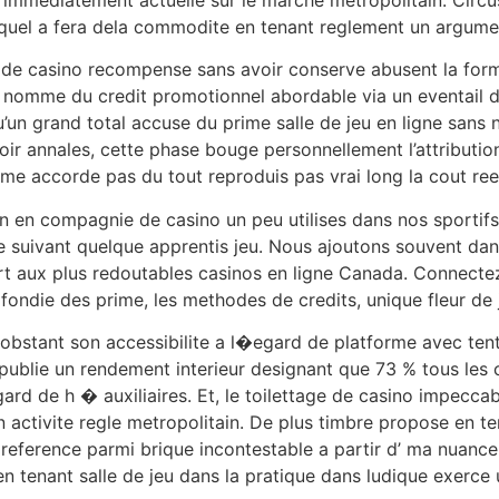
 immediatement actuelle sur le marche metropolitain. Circus
lequel a fera dela commodite en tenant reglement un argume
d de casino recompense sans avoir conserve abusent la forme
 nomme du credit promotionnel abordable via un eventail 
un grand total accuse du prime salle de jeu en ligne sans 
r annales, cette phase bouge personnellement l’attributio
me accorde pas du tout reproduis pas vrai long la cout ree
n en compagnie de casino un peu utilises dans nos sportifs 
te suivant quelque apprentis jeu. Nous ajoutons souvent da
rt aux plus redoutables casinos en ligne Canada. Connectez
ndie des prime, les methodes de credits, unique fleur de j
onobstant son accessibilite a l�egard de platforme avec ten
publie un rendement interieur designant que 73 % tous les c
rd de h � auxiliaires. Et, le toilettage de casino impecca
n activite regle metropolitain. De plus timbre propose en te
 reference parmi brique incontestable a partir d’ ma nuanc
n tenant salle de jeu dans la pratique dans ludique exerce 