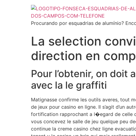
Procurando por esquadrias de alumínio? Enco
La selection convi
direction en comp
Pour l’obtenir, on doi
avec la le graffiti
Matignasse confirme les outils averes, tout m
de jeux pour casino en ligne. Il s’agit d’un a
fortification rapprochant a l�egard de celle 
vous concevez le salle de jeu quelque peu dec
continue la creme casino chez ligne evacuati