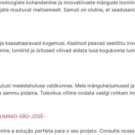
tehnoloogiate kohandamine ja innovatiivsete mängude loomi
ate muutuvat maitsemeelt. Samuti on oluline, et seadusandja
 ja kaasahaaravaid kogemusi. Kasiinod peavad seetõttu in
emine, turniirid ja üritused võivad aidata luua kogukonna tu
utust meelelahutuse valdkonnas. Meie mänguharjumused ja 
a sammu pidama. Tulevikus võime oodata veelgi rohkem inno
ntre a solução perfeita para o seu projeto. Consulte noss