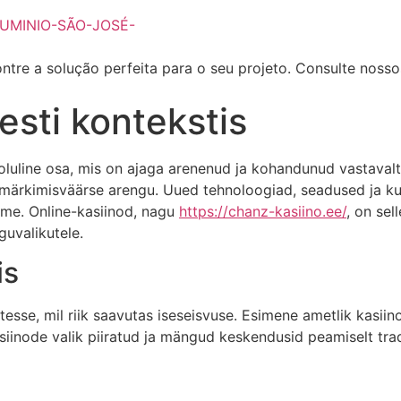
ntre a solução perfeita para o seu projeto. Consulte noss
esti kontekstis
uline osa, mis on ajaga arenenud ja kohandunud vastavalt 
 märkimisväärse arengu. Uued tehnoloogiad, seadused ja ku
ime. Online-kasiinod, nagu
https://chanz-kasiino.ee/
, on se
uvalikutele.
is
tesse, mil riik saavutas iseseisvuse. Esimene ametlik kasiin
iinode valik piiratud ja mängud keskendusid peamiselt trad