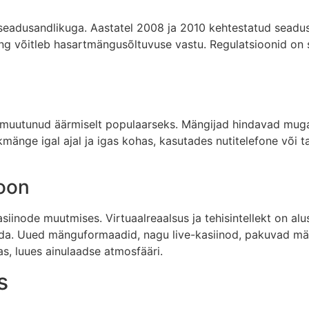
 seadusandlikuga. Aastatel 2008 ja 2010 kehtestatud seadus
ing võitleb hasartmängusõltuvuse vastu. Regulatsioonid on
 muutunud äärmiselt populaarseks. Mängijad hindavad muga
ge igal ajal ja igas kohas, kasutades nutitelefone või 
ioon
asiinode muutmises. Virtuaalreaalsus ja tehisintellekt on a
ada. Uued mänguformaadid, nagu live-kasiinod, pakuvad mä
s, luues ainulaadse atmosfääri.
s