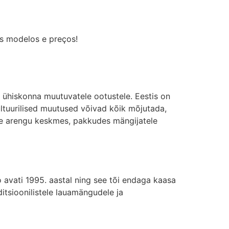
os modelos e preços!
ühiskonna muutuvatele ootustele. Eestis on
ltuurilised muutused võivad kõik mõjutada,
lle arengu keskmes, pakkudes mängijatele
o avati 1995. aastal ning see tõi endaga kaasa
itsioonilistele lauamängudele ja