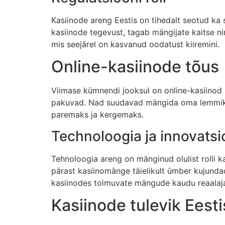
Kasiinode areng Eestis on tihedalt seotud ka
kasiinode tegevust, tagab mängijate kaitse n
mis seejärel on kasvanud oodatust kiiremini.
Online-kasiinode tõus
Viimase kümnendi jooksul on online-kasiinod
pakuvad. Nad suudavad mängida oma lemmikmän
paremaks ja kergemaks.
Technoloogia ja innovats
Tehnoloogia areng on mänginud olulist rolli k
pärast kasiinomänge täielikult ümber kujund
kasiinodes toimuvate mängude kaudu reaalaja
Kasiinode tulevik Eesti