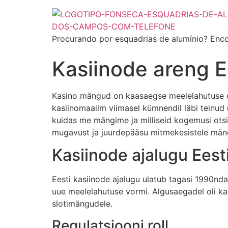
Procurando por esquadrias de alumínio? Enco
Kasiinode areng E
Kasino mängud on kaasaegse meelelahutuse ol
kasiinomaailm viimasel kümnendil läbi teinud
kuidas me mängime ja milliseid kogemusi ots
mugavust ja juurdepääsu mitmekesistele mäng
Kasiinode ajalugu Eest
Eesti kasiinode ajalugu ulatub tagasi 1990nda
uue meelelahutuse vormi. Algusaegadel oli kas
slotimängudele.
Regulatsiooni roll