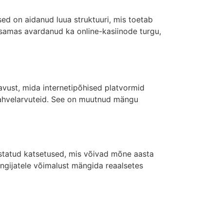
ed on aidanud luua struktuuri, mis toetab
 samas avardanud ka online-kasiinode turgu,
vust, mida internetipõhised platvormid
tahvelarvuteid. See on muutnud mängu
lustatud katsetused, mis võivad mõne aasta
ngijatele võimalust mängida reaalsetes