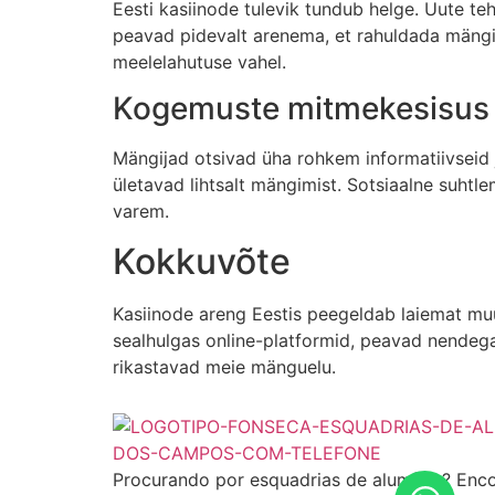
Eesti kasiinode tulevik tundub helge. Uute 
peavad pidevalt arenema, et rahuldada mängij
meelelahutuse vahel.
Kogemuste mitmekesisus
Mängijad otsivad üha rohkem informatiivseid
ületavad lihtsalt mängimist. Sotsiaalne suhtl
varem.
Kokkuvõte
Kasiinode areng Eestis peegeldab laiemat mu
sealhulgas online-platformid, peavad nendeg
rikastavad meie mänguelu.
Procurando por esquadrias de alumínio? Enco