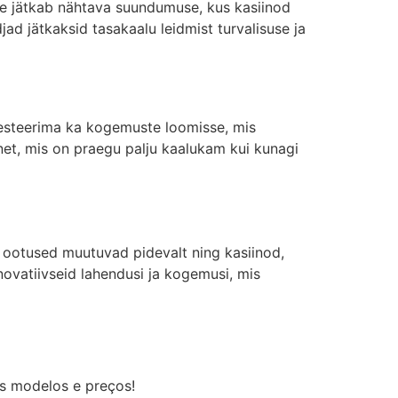
ne jätkab nähtava suundumuse, kus kasiinod
d jätkaksid tasakaalu leidmist turvalisuse ja
vesteerima ka kogemuste loomisse, mis
nnet, mis on praegu palju kaalukam kui kunagi
ootused muutuvad pidevalt ning kasiinod,
vatiivseid lahendusi ja kogemusi, mis
os modelos e preços!