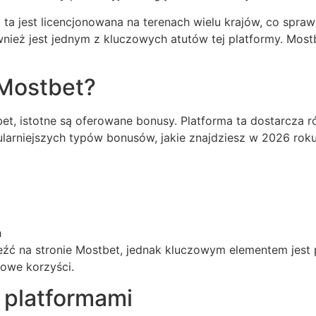
ta jest licencjonowana na terenach wielu krajów, co spra
ównież jest jednym z kluczowych atutów tej platformy. Most
 Mostbet?
et, istotne są oferowane bonusy. Platforma ta dostarcza 
pularniejszych typów bonusów, jakie znajdziesz w 2026 roku
h
źć na stronie Mostbet, jednak kluczowym elementem jest
owe korzyści.
 platformami