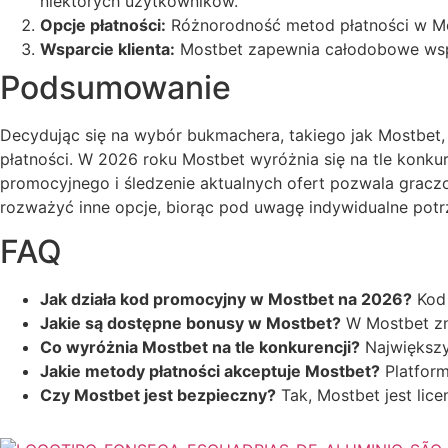
niektórych użytkowników.
Opcje płatności:
Różnorodność metod płatności w Mos
Wsparcie klienta:
Mostbet zapewnia całodobowe wspa
Podsumowanie
Decydując się na wybór bukmachera, takiego jak Mostbet,
płatności. W 2026 roku Mostbet wyróżnia się na tle kon
promocyjnego i śledzenie aktualnych ofert pozwala gracz
rozważyć inne opcje, biorąc pod uwagę indywidualne potrz
FAQ
Jak działa kod promocyjny w Mostbet na 2026?
Kod 
Jakie są dostępne bonusy w Mostbet?
W Mostbet zna
Co wyróżnia Mostbet na tle konkurencji?
Największy
Jakie metody płatności akceptuje Mostbet?
Platform
Czy Mostbet jest bezpieczny?
Tak, Mostbet jest li