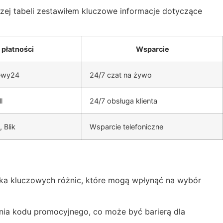
zej tabeli zestawiłem kluczowe informacje dotyczące
 płatności
Wsparcie
elewy24
24/7 czat na żywo
l
24/7 obsługa klienta
 Blik
Wsparcie telefoniczne
ilka kluczowych różnic, które mogą wpłynąć na wybór
nia kodu promocyjnego, co może być barierą dla