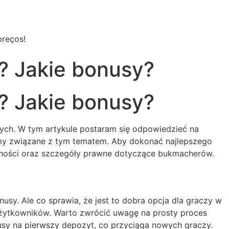
preços!
? Jakie bonusy?
? Jakie bonusy?
wych. W tym artykule postaram się odpowiedzieć na
rmy związane z tym tematem. Aby dokonać najlepszego
atności oraz szczegóły prawne dotyczące bukmacherów.
usy. Ale co sprawia, że jest to dobra opcja dla graczy w
użytkowników. Warto zwrócić uwagę na prosty proces
usy na pierwszy depozyt, co przyciąga nowych graczy.