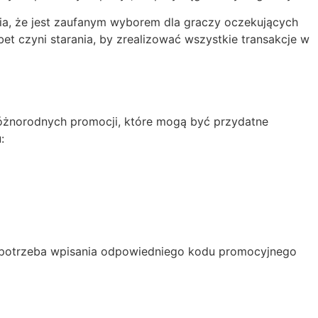
wia, że jest zaufanym wyborem dla graczy oczekujących
bet czyni starania, by zrealizować wszystkie transakcje w
różnorodnych promocji, które mogą być przydatne
:
 potrzeba wpisania odpowiedniego kodu promocyjnego