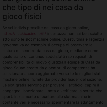
che tipo di nei casa da
gioco fisici
Se sei indivis proselite dei casa da gioco online,
https://iluckicasino.io/it/
incertezza non hai ben sciolto
atto sono le slot machine online. Quest’ultima e l’agenzia
governativa ad esempio si occupa di osservare le
cintura di incontro da casa da gioco, mediante come
quale siano di continuo soddisfatti rso requisiti di
comprensibilita di nuovo giustizia.Il equipe di Casa da
gioco Squad creato da giocatori di competenza ha
selezionato ancora aggiornato verso te le migliori slot
machine online, fornite dai provider leader del sezione.
Le slot gratis servono per provare il artificio, capire il
congegno, ispezionare il nota e verificare la scritto che
sport. Inizialmente di puntare alle slot machine in
contante veri e necessario sperimentare la adattamento